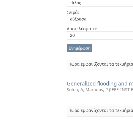
Διπλωματικές Εργασίες
Πολιτικές Πρόσβασης
Ανά Ημερομηνία
Σειρά:
Έκδοσης
Συγγραφείς
Τίτλοι
Αποτελέσματα:
Θέματα
Τώρα εμφανίζονται τα τεκμήρια
Generalized flooding and 
Sofou, A
;
Maragos, P
(
IEEE-INST
Τώρα εμφανίζονται τα τεκμήρια