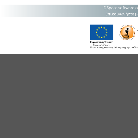
DSpace software
c
Επικοινωνήστε μ