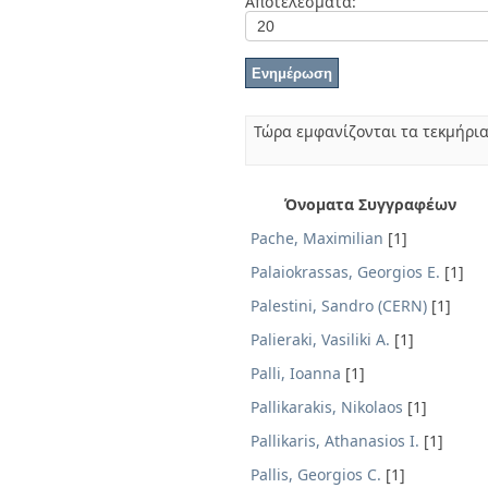
Αποτελέσματα:
Διπλωματικές Εργασίες
Πολιτικές Πρόσβασης
Ανά Ημερομηνία
Έκδοσης
Συγγραφείς
Τίτλοι
Θέματα
Τώρα εμφανίζονται τα τεκμήρια
Όνοματα Συγγραφέων
Pache, Maximilian
[1]
Palaiokrassas, Georgios E.
[1]
Palestini, Sandro (CERN)
[1]
Palieraki, Vasiliki A.
[1]
Palli, Ioanna
[1]
Pallikarakis, Nikolaos
[1]
Pallikaris, Athanasios I.
[1]
Pallis, Georgios C.
[1]