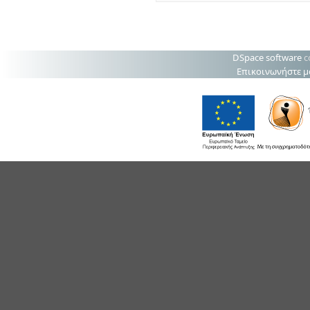
DSpace software
c
Επικοινωνήστε μ