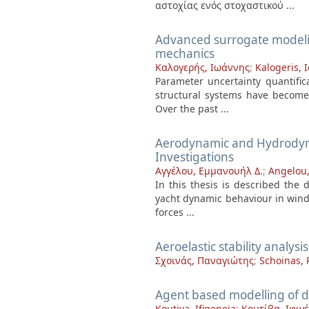
αστοχίας ενός στοχαστικού ...
Advanced surrogate modeli
mechanics
Καλογερής, Ιωάννης
;
Kalogeris, 
Parameter uncertainty quantifi
structural systems have become 
Over the past ...
Aerodynamic and Hydrodyna
Investigations
Αγγέλου, Εμμανουήλ Δ.
;
Angelou,
In this thesis is described the
yacht dynamic behaviour in wind
forces ...
Aeroelastic stability analysi
Σχοινάς, Παναγιώτης
;
Schoinas, 
Agent based modelling of 
Koutiva, Ifigeneia
;
Κουτίβα, Ιφιγ