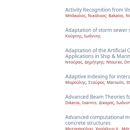
Activity Recognition from V
Μπάκαλος, Νικόλαος
;
Bakalos, N
Adaptation of storm sewer 
Κούρτης, Ιωάννης
Adaptation of the Artificial
Applications in Ship & Mar
Ντούρας, Δημήτρης
;
Ntouras, Dim
Adaptive indexing for intera
Μαρούλης, Σταύρος
;
Maroulis, S
Advanced Beam Theories for
Dikaros, Ioannis
;
Δίκαρος, Ιωάνν
Advanced computational met
concrete structures
Μητροπούλου, Χαρίκλεια Χ.
;
Mitr