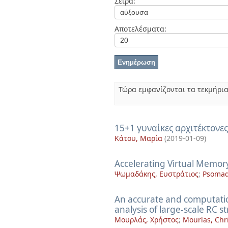
Σειρά:
Διπλωματικές Εργασίες
Πολιτικές Πρόσβασης
Ανά Ημερομηνία
Έκδοσης
Αποτελέσματα:
Συγγραφείς
Τίτλοι
Θέματα
Τώρα εμφανίζονται τα τεκμήρια
15+1 γυναίκες αρχιτέκτονε
Κάτου, Μαρία
(
2019-01-09
)
Accelerating Virtual Mem
Ψωμαδάκης, Ευστράτιος
;
Psomada
An accurate and computation
analysis of large-scale RC s
Μουρλάς, Χρήστος
;
Mourlas, Chr