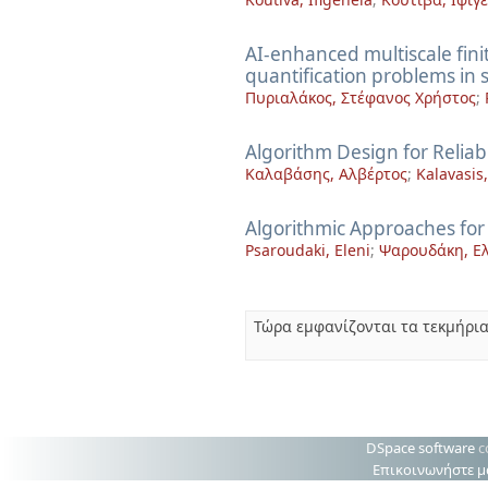
AI-enhanced multiscale fin
quantification problems in 
Πυριαλάκος, Στέφανος Χρήστος
;
Algorithm Design for Relia
Καλαβάσης, Αλβέρτος
;
Kalavasis,
Algorithmic Approaches for 
Psaroudaki, Eleni
;
Ψαρουδάκη, Ε
Τώρα εμφανίζονται τα τεκμήρια
DSpace software
c
Επικοινωνήστε μ