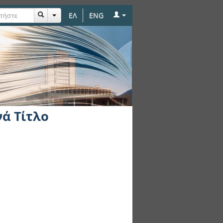
ΕΛ
ENG
νά Τίτλο