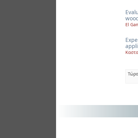
Evalu
wood
El Ga
Exper
appli
Καστα
Τώρα