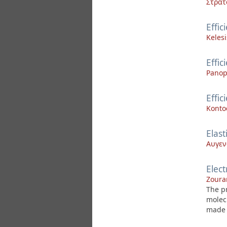
Στρατ
Effi
Kelesi
Effi
Panop
Effic
Konto
Elast
Αυγεν
Elect
Zourar
The p
molec
made o