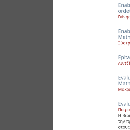
Enab
orde
Γκίνη
Enab
Met
Ξύστρ
Epita
Λιντζ
Evalu
Math
Μακρυ
Evalu
Πετρο
Η Βιο
την π
στους