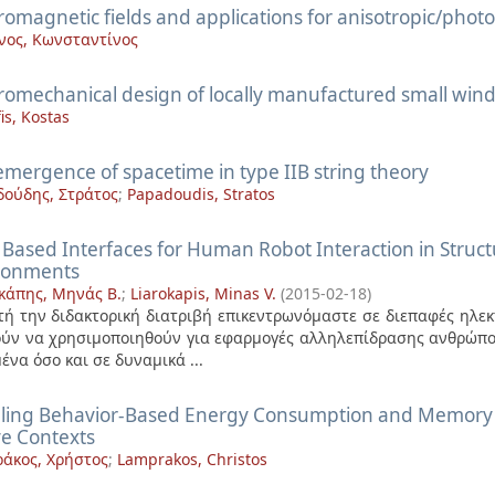
romagnetic fields and applications for anisotropic/photo
νος, Κωνσταντίνος
tromechanical design of locally manufactured small wind
is, Kostas
emergence of spacetime in type IIB string theory
ούδης, Στράτος
;
Papadoudis, Stratos
Based Interfaces for Human Robot Interaction in Stru
ronments
κάπης, Μηνάς Β.
;
Liarokapis, Minas V.
(
2015-02-18
)
τή την διδακτορική διατριβή επικεντρωνόμαστε σε διεπαφές ηλε
ύν να χρησιμοποιηθούν για εφαρμογές αλληλεπίδρασης ανθρώπο
ένα όσο και σε δυναμικά ...
ling Behavior-Based Energy Consumption and Memory F
ve Contexts
άκος, Χρήστος
;
Lamprakos, Christos