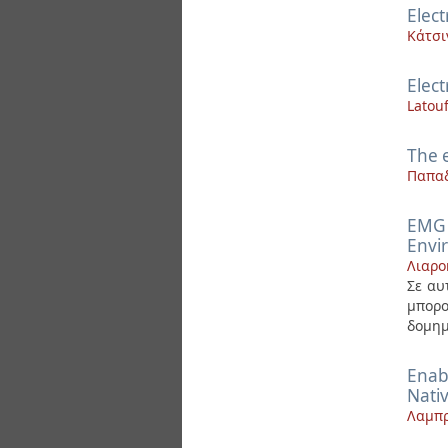
Elect
Κάτσι
Elec
Latouf
The 
Παπαδ
EMG 
Envi
Λιαρο
Σε αυ
μπορο
δομημ
Enab
Nati
Λαμπρ