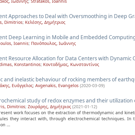
άκος, Ιωάννης
;
Stratakos, Ioannis
cient Approaches to Deal with Oversmoothing in Deep G
s, Dimitrios
;
Κελέσης, Δημήτριος
cient Deep Learning in Mobile and Embedded Computin
oulos, Ioannis
;
Πανόπουλος, Ιωάννης
ient Resource Allocation for Data Centers with Dynamic 
dimas, Konstantinos
;
Κοντοδήμας, Κωνσταντίνος
ic and inelastic behaviour of rocking members of earthqu
άκης, Ευάγγελος
;
Avgenakis, Evangelos
(
2020-03-09
)
rochemical study of redox enzymes and their utilization
is, Dimitrios
;
Ζουράρης, Δημήτριος
(
2021-01-12
)
resent work focuses on the extraction of thermodynamic and kinet
ules they interact with, through electrochemical techniques. In t
n ...