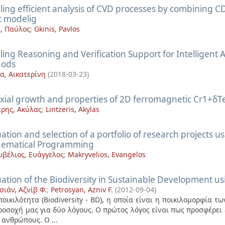
ling efficient analysis of CVD processes by combining C
t modelig
ς, Παύλος
;
Gkinis, Pavlos
ling Reasoning and Veriﬁcation Support for Intelligent 
hods
α, Αικατερίνη
(
2018-03-23
)
xial growth and properties of 2D ferromagnetic Cr1+δTe2
έρης, Ακύλας
;
Lintzeris, Akylas
ation and selection of a portfolio of research projects us
ematical Programming
βέλιος, Ευάγγελος
;
Makryvelios, Evangelos
ation of the Biodiversity in Sustainable Development us
σιάν, Αζνίβ Φ.
;
Petrosyan, Azniv F.
(
2012-09-04
)
ποικιλότητα (Biodiversity - BD), η οποία είναι η ποικιλομορφία 
ροσοχή μας για δύο λόγους. Ο πρώτος λόγος είναι πως προσφέρε
 ανθρώπους. Ο ...