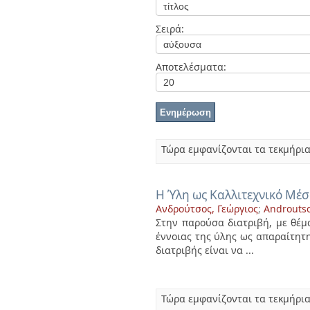
Διπλωματικές Εργασίες
Πολιτικές Πρόσβασης
Ανά Ημερομηνία
Σειρά:
Έκδοσης
Συγγραφείς
Τίτλοι
Αποτελέσματα:
Θέματα
Τώρα εμφανίζονται τα τεκμήρια
Η Ύλη ως Καλλιτεχνικό Μέ
Ανδρούτσος, Γεώργιος
;
Androutso
Στην παρούσα διατριβή, με θέμα
έννοιας της ύλης ως απαραίτητη
διατριβής είναι να ...
Τώρα εμφανίζονται τα τεκμήρια