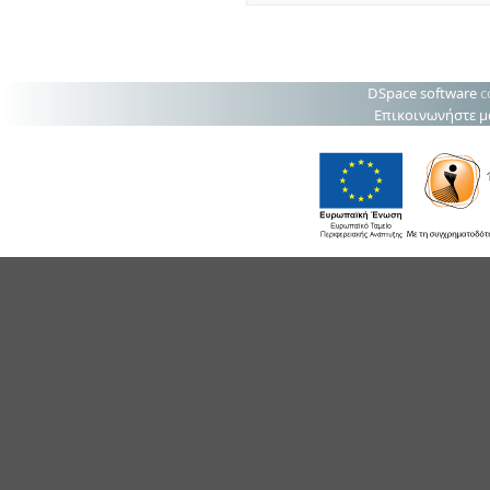
DSpace software
c
Επικοινωνήστε μ