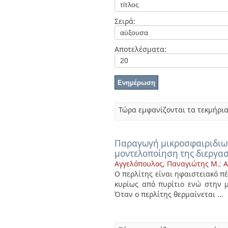
Διπλωματικές Εργασίες
Πολιτικές Πρόσβασης
Ανά Ημερομηνία
Σειρά:
Έκδοσης
Συγγραφείς
Τίτλοι
Αποτελέσματα:
Θέματα
Τώρα εμφανίζονται τα τεκμήρια
Παραγωγή μικροσφαιριδιων
μοντελοποίηση της διεργα
Αγγελόπουλος, Παναγιώτης Μ.
;
A
Ο περλίτης είναι ηφαιστειακό π
κυρίως από πυρίτιο ενώ στην µ
Όταν ο περλίτης θερμαίνεται ...