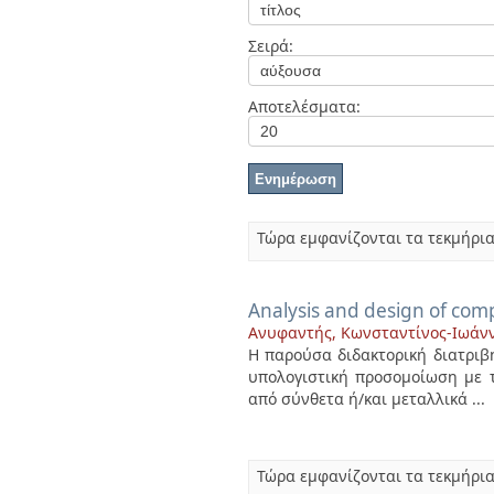
Διπλωματικές Εργασίες
Πολιτικές Πρόσβασης
Ανά Ημερομηνία
Σειρά:
Έκδοσης
Συγγραφείς
Τίτλοι
Αποτελέσματα:
Θέματα
Τώρα εμφανίζονται τα τεκμήρια
Analysis and design of com
Ανυφαντής, Κωνσταντίνος-Ιωάνν
Η παρούσα διδακτορική διατριβ
υπολογιστική προσομοίωση με 
από σύνθετα ή/και μεταλλικά ...
Τώρα εμφανίζονται τα τεκμήρια