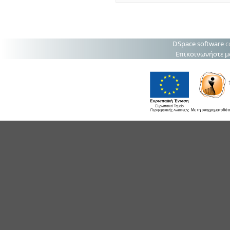
DSpace software
c
Επικοινωνήστε μ