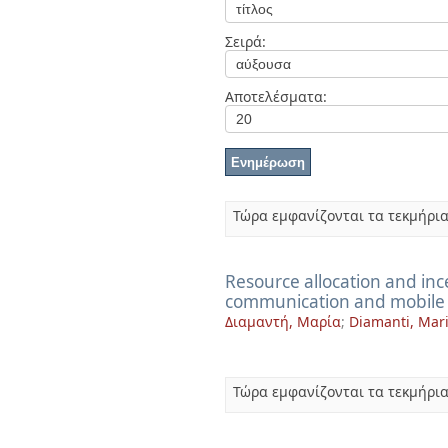
Διπλωματικές Εργασίες
Πολιτικές Πρόσβασης
Ανά Ημερομηνία
Σειρά:
Έκδοσης
Συγγραφείς
Τίτλοι
Αποτελέσματα:
Θέματα
Τώρα εμφανίζονται τα τεκμήρια
Resource allocation and in
communication and mobile
Διαμαντή, Μαρία
;
Diamanti, Mar
Τώρα εμφανίζονται τα τεκμήρια