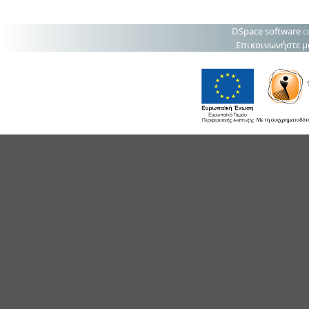
DSpace software
c
Επικοινωνήστε μ