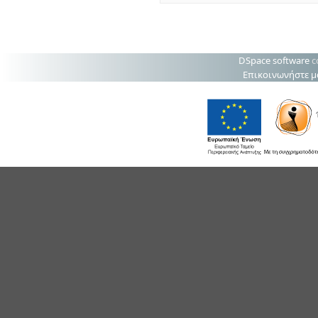
DSpace software
c
Επικοινωνήστε μ