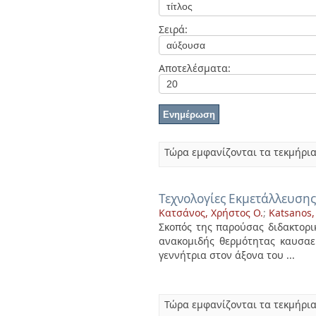
Διπλωματικές Εργασίες
Πολιτικές Πρόσβασης
Ανά Ημερομηνία
Σειρά:
Έκδοσης
Συγγραφείς
Τίτλοι
Αποτελέσματα:
Θέματα
Τώρα εμφανίζονται τα τεκμήρια
Τεχνολογίες Εκμετάλλευσης
Κατσάνος, Χρήστος Ο.
;
Katsanos,
Σκοπός της παρούσας διδακτορι
ανακομιδής θερμότητας καυσαερ
γεννήτρια στον άξονα του ...
Τώρα εμφανίζονται τα τεκμήρια