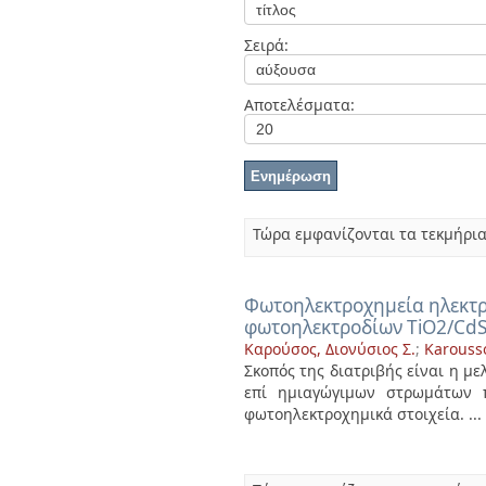
Διπλωματικές Εργασίες
Πολιτικές Πρόσβασης
Ανά Ημερομηνία
Σειρά:
Έκδοσης
Συγγραφείς
Τίτλοι
Αποτελέσματα:
Θέματα
Τώρα εμφανίζονται τα τεκμήρια
Φωτοηλεκτροχημεία ηλεκτρ
φωτοηλεκτροδίων TiO2/Cd
Καρούσος, Διονύσιος Σ.
;
Karousso
Σκοπός της διατριβής είναι η 
επί ημιαγώγιμων στρωμάτων π
φωτοηλεκτροχημικά στοιχεία. ...