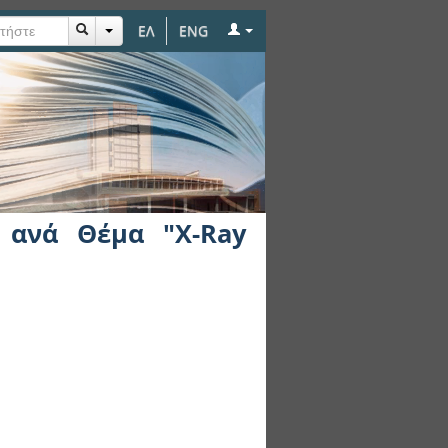
ΕΛ
ENG
uorescence"
ς ανά Θέμα "X-Ray