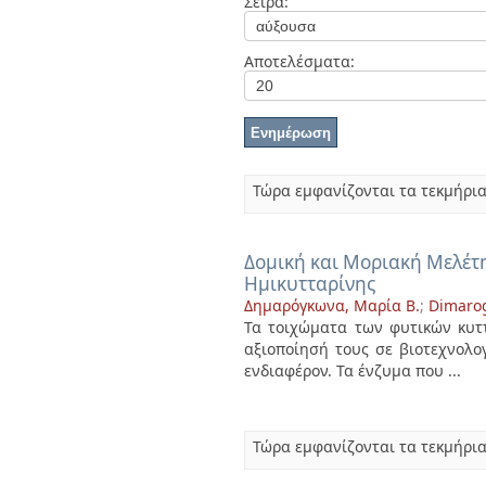
Σειρά:
Διπλωματικές Εργασίες
Πολιτικές Πρόσβασης
Ανά Ημερομηνία
Έκδοσης
Αποτελέσματα:
Συγγραφείς
Τίτλοι
Θέματα
Τώρα εμφανίζονται τα τεκμήρια
Δομική και Μοριακή Μελέτ
Ημικυτταρίνης
Δημαρόγκωνα, Μαρία Β.
;
Dimarog
Τα τοιχώματα των φυτικών κυτ
αξιοποίησή τους σε βιοτεχνολογ
ενδιαφέρον. Τα ένζυμα που ...
Τώρα εμφανίζονται τα τεκμήρια