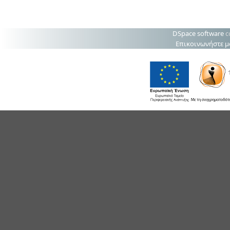
DSpace software
c
Επικοινωνήστε μ