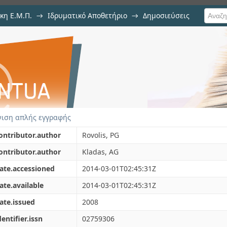
κη Ε.Μ.Π.
→
Ιδρυματικό Αποθετήριο
→
Δημοσιεύσεις
ation using numerical methods i
ση Τεκμηρίου
ιση απλής εγγραφής
ontributor.author
Rovolis, PG
ontributor.author
Kladas, AG
ate.accessioned
2014-03-01T02:45:31Z
ate.available
2014-03-01T02:45:31Z
ate.issued
2008
dentifier.issn
02759306