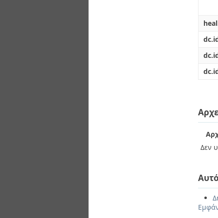
hea
dc.i
dc.i
dc.i
Αρχε
Αρχ
Δεν υ
Αυτό
Δ
Εμφάν