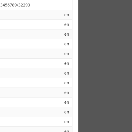
123456789/32293
en
en
en
en
en
en
en
en
en
en
en
en
en