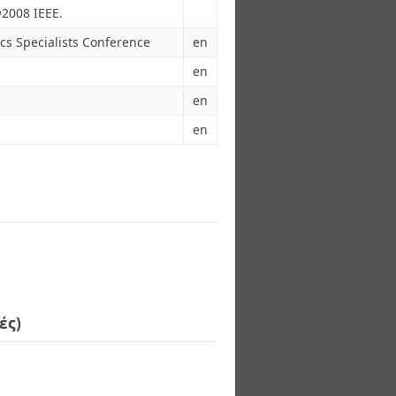
©2008 IEEE.
cs Specialists Conference
en
en
en
en
ές)