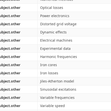
ubject.other
Optical losses
ubject.other
Power electronics
ubject.other
Distorted grid voltage
ubject.other
Dynamic effects
ubject.other
Electrical machines
ubject.other
Experimental data
ubject.other
Harmonic frequencies
ubject.other
Iron cores
ubject.other
Iron losses
ubject.other
Jiles-Atherton model
ubject.other
Sinusoidal excitations
ubject.other
Variable frequencies
ubject.other
Variable speed