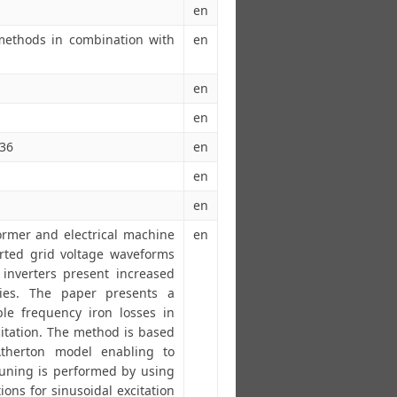
en
methods in combination with
en
en
en
236
en
en
en
former and electrical machine
en
orted grid voltage waveforms
inverters present increased
ies. The paper presents a
le frequency iron losses in
citation. The method is based
-Atherton model enabling to
tuning is performed by using
ons for sinusoidal excitation