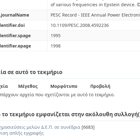
of various frequencies in Epstein device. 
l.journalName
PESC Record - IEEE Annual Power Electroni
dentifier.doi
10.1109/PESC.2008.4592236
dentifier.spage
1995
dentifier.epage
1998
ία σε αυτό το τεκμήριο
εία
Μέγεθος
Μορφότυπο
Προβολή
πάρχουν αρχεία που σχετίζονται με αυτό το τεκμήριο.
 το τεκμήριο εμφανίζεται στην ακόλουθη συλλογή(
ημοσιεύσεις μελών Δ.Ε.Π. σε συνέδρια
[6683]
ιση απλής εγγραφής