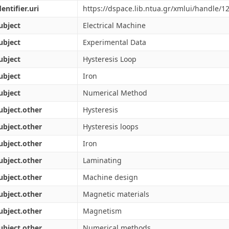
dentifier.uri
https://dspace.lib.ntua.gr/xmlui/handle/
ubject
Electrical Machine
ubject
Experimental Data
ubject
Hysteresis Loop
ubject
Iron
ubject
Numerical Method
ubject.other
Hysteresis
ubject.other
Hysteresis loops
ubject.other
Iron
ubject.other
Laminating
ubject.other
Machine design
ubject.other
Magnetic materials
ubject.other
Magnetism
ubject.other
Numerical methods