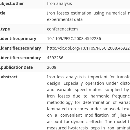
ubject.other
Iron analysis
tle
Iron losses estimation using numerical 
experimental data
.type
conferenceItem
.identifier.primary
10.1109/PESC.2008.4592236
.identifier.secondary
http://dx.doi.org/10.1109/PESC.2008.4592
.identifier.secondary
4592236
.publicationDate
2008
.abstract
Iron loss analysis is important for trans
design. Especially, operation under dist
and variable speed motors supplied by 
iron losses due to harmonic frequenc
methodology for determination of variab
laminated iron cores under sinusoidal ex
on a convenient modification of Jiles
account for dynamic effects. The model 
measured hysteresis loops in iron laminati