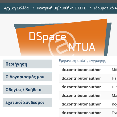
Αρχική Σελίδα
→
Κεντρική Βιβλιοθήκη Ε.Μ.Π.
→
Ιδρυματικό 
Modeling of regional dynamic CO2
μελών Δ.Ε.Π. σε συνέδρια
→
Εμφάνιση Τεκμηρίου
Αποθετήριο DSpace/Manakin
areas using BOLD fMRI
Εμφάνιση απλής εγγραφής
Περιήγηση
dc.contributor.author
Mi
Σε όλο το DSpace
Ο Λογαριασμός μου
dc.contributor.author
Ha
Κοινότητες & Συλλογές
Σύνδεση
dc.contributor.author
Dir
Ανά Ημερομηνία
Οδηγίες / Βοήθεια
Εγγραφή
Έκδοσης
dc.contributor.author
Ma
Οδηγίες Υποβολής
Συγγραφείς
Σχετικοί Σύνδεσμοι
Οδηγίες Χρήσης ΙΑ
Τίτλοι
dc.contributor.author
Ro
Συχνές Ερωτήσεις
Θέματα
dc.contributor.author
Tra
Οδηγίες Υποβολής -
Αυτή η Συλλογή