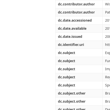
Διπλωματικές Εργασίες
dc.contributor.author
Wi
Πολιτικές Πρόσβασης
Ανά Ημερομηνία
Έκδοσης
dc.contributor.author
Pa
Συγγραφείς
dc.date.accessioned
20
Τίτλοι
Θέματα
dc.date.available
20
dc.date.issued
20
dc.identifier.uri
ht
dc.subject
Ex
dc.subject
Fu
dc.subject
Im
dc.subject
Re
dc.subject
Sp
dc.subject.other
Br
dc.subject.other
Br
dc.subject.other
Dy