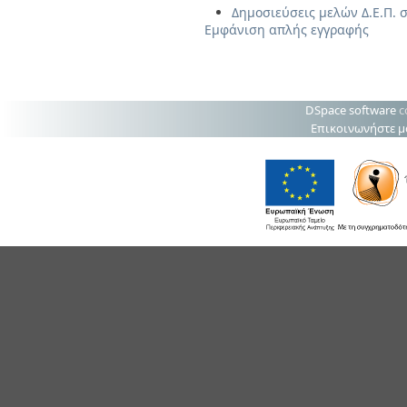
Δημοσιεύσεις μελών Δ.Ε.Π. 
Εμφάνιση απλής εγγραφής
DSpace software
c
Επικοινωνήστε μ