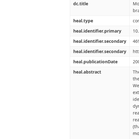
dc.title
Mo
br
heal.type
co
heal.identifier.primary
10
heal.identifier.secondary
46
heal.identifier.secondary
ht
heal.publicationDate
20
heal.abstract
Th
th
We
ex
id
dy
re
re
(t
mo