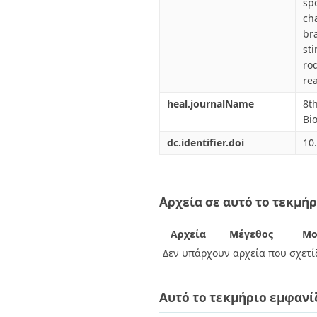
sp
ch
br
st
ro
rea
heal.journalName
8t
Bi
dc.identifier.doi
10
Αρχεία σε αυτό το τεκμήρ
Αρχεία
Μέγεθος
Μο
Δεν υπάρχουν αρχεία που σχετίζ
Αυτό το τεκμήριο εμφανί