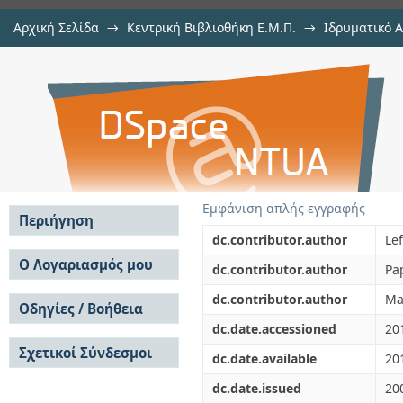
Αρχική Σελίδα
→
Κεντρική Βιβλιοθήκη Ε.Μ.Π.
→
Ιδρυματικό 
Photon-limited image denoising by
μελών Δ.Ε.Π. σε συνέδρια
→
Εμφάνιση Τεκμηρίου
Αποθετήριο DSpace/Manakin
Εμφάνιση απλής εγγραφής
Περιήγηση
dc.contributor.author
Le
Σε όλο το DSpace
Ο Λογαριασμός μου
dc.contributor.author
Pa
Κοινότητες & Συλλογές
Σύνδεση
dc.contributor.author
Ma
Ανά Ημερομηνία
Οδηγίες / Βοήθεια
Εγγραφή
Έκδοσης
dc.date.accessioned
20
Οδηγίες Υποβολής
Συγγραφείς
Σχετικοί Σύνδεσμοι
Οδηγίες Χρήσης ΙΑ
Τίτλοι
dc.date.available
20
Συχνές Ερωτήσεις
Θέματα
dc.date.issued
20
Οδηγίες Υποβολής -
Αυτή η Συλλογή