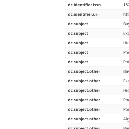
Διπλωματικές Εργασίες
dc.identifier.issn
15
Πολιτικές Πρόσβασης
Ανά Ημερομηνία
Έκδοσης
dc.identifier.uri
ht
Συγγραφείς
dc.subject
Ba
Τίτλοι
Θέματα
dc.subject
Ex
dc.subject
Hi
dc.subject
Ph
dc.subject
Po
dc.subject.other
Ba
dc.subject.other
Ex
dc.subject.other
Hi
dc.subject.other
Ph
dc.subject.other
Po
dc.subject.other
Al
dc.subject.other
Ba