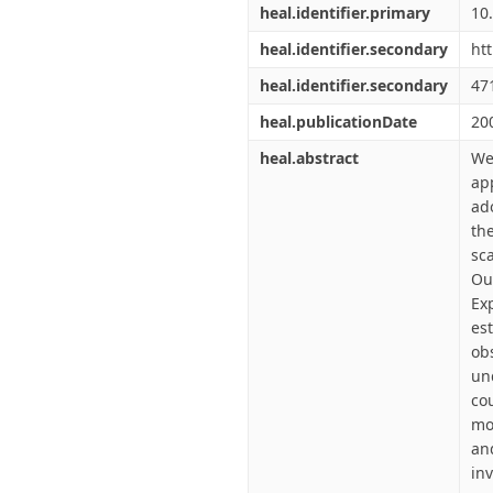
heal.identifier.primary
10
heal.identifier.secondary
ht
heal.identifier.secondary
47
heal.publicationDate
20
heal.abstract
We
ap
ad
th
sc
Ou
Ex
es
ob
un
co
mo
an
in