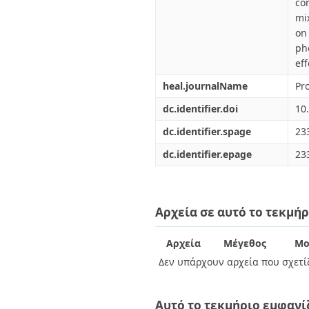
co
mi
on
ph
ef
heal.journalName
Pr
dc.identifier.doi
10
dc.identifier.spage
23
dc.identifier.epage
23
Αρχεία σε αυτό το τεκμήρ
Αρχεία
Μέγεθος
Μο
Δεν υπάρχουν αρχεία που σχετίζ
Αυτό το τεκμήριο εμφανί