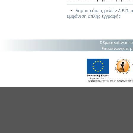
Δημοσιεύσεις μελών Δ.Ε.Π. 
Εμφάνιση απλής εγγραφής
DSpace software
c
Επικοινωνήστε μ