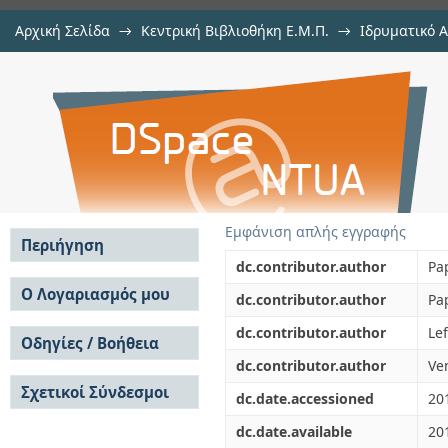
Αρχική Σελίδα
→
Κεντρική Βιβλιοθήκη Ε.Μ.Π.
→
Ιδρυματικό 
Particle swarm optimization fo
μελών Δ.Ε.Π. σε συνέδρια
→
Εμφάνιση Τεκμηρίου
Αποθετήριο DSpace/Manakin
spanning tree
Εμφάνιση απλής εγγραφής
Περιήγηση
dc.contributor.author
Pa
Σε όλο το DSpace
Ο Λογαριασμός μου
dc.contributor.author
Pa
Κοινότητες & Συλλογές
Σύνδεση
dc.contributor.author
Lef
Ανά Ημερομηνία
Οδηγίες / Βοήθεια
Εγγραφή
Έκδοσης
dc.contributor.author
Ven
Οδηγίες Υποβολής
Συγγραφείς
Σχετικοί Σύνδεσμοι
Οδηγίες Χρήσης ΙΑ
Τίτλοι
dc.date.accessioned
20
Συχνές Ερωτήσεις
Θέματα
dc.date.available
20
Οδηγίες Υποβολής -
Αυτή η Συλλογή