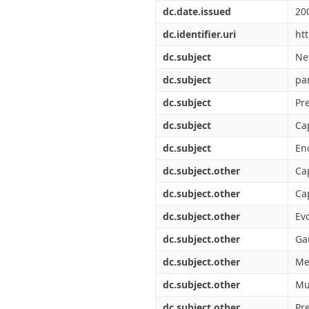
Διπλωματικές Εργασίες
dc.date.issued
20
Πολιτικές Πρόσβασης
Ανά Ημερομηνία
Έκδοσης
dc.identifier.uri
ht
Συγγραφείς
dc.subject
Ne
Τίτλοι
Θέματα
dc.subject
pa
dc.subject
Pr
dc.subject
Ca
dc.subject
En
dc.subject.other
Ca
dc.subject.other
Ca
dc.subject.other
Ev
dc.subject.other
Ga
dc.subject.other
Me
dc.subject.other
Mul
dc.subject.other
Pr