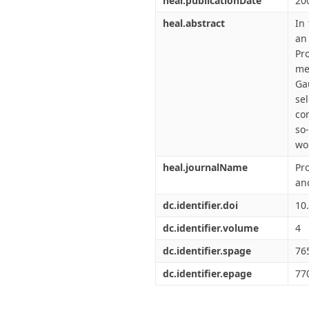
heal.publicationDate
20
heal.abstract
In
an
Pr
me
Ga
se
co
so
wo
heal.journalName
Pr
an
dc.identifier.doi
10
dc.identifier.volume
4
dc.identifier.spage
76
dc.identifier.epage
77