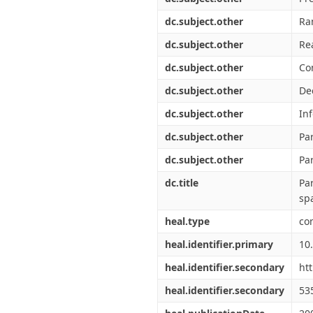
dc.subject.other
Ra
dc.subject.other
Re
dc.subject.other
Co
dc.subject.other
De
dc.subject.other
In
dc.subject.other
Par
dc.subject.other
Pa
dc.title
Pa
sp
heal.type
co
heal.identifier.primary
10
heal.identifier.secondary
ht
heal.identifier.secondary
53