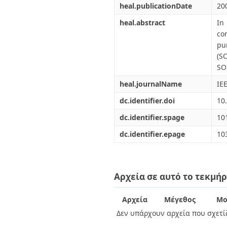
heal.publicationDate
20
heal.abstract
In
co
pu
(S
SO
heal.journalName
IE
dc.identifier.doi
10
dc.identifier.spage
10
dc.identifier.epage
10
Αρχεία σε αυτό το τεκμήρ
Αρχεία
Μέγεθος
Μο
Δεν υπάρχουν αρχεία που σχετίζ