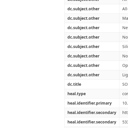
dc.subject.other
Al
dc.subject.other
Ma
dc.subject.other
Ne
dc.subject.other
No
dc.subject.other
Sil
dc.subject.other
No
dc.subject.other
Op
dc.subject.other
Lig
dc.title
SO
heal.type
co
heal.identifier.primary
10
heal.identifier.secondary
ht
heal.identifier.secondary
53