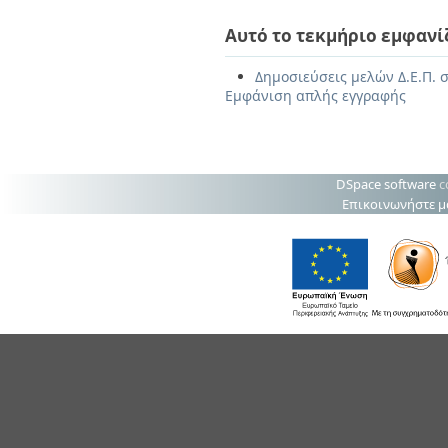
Αυτό το τεκμήριο εμφανί
Δημοσιεύσεις μελών Δ.Ε.Π. 
Εμφάνιση απλής εγγραφής
DSpace software
c
Επικοινωνήστε μ