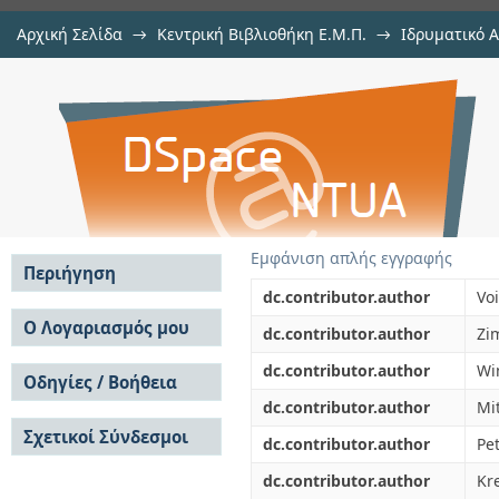
Αρχική Σελίδα
→
Κεντρική Βιβλιοθήκη Ε.Μ.Π.
→
Ιδρυματικό 
SOI platform for high speed all op
μελών Δ.Ε.Π. σε συνέδρια
→
Εμφάνιση Τεκμηρίου
Αποθετήριο DSpace/Manakin
Εμφάνιση απλής εγγραφής
Περιήγηση
dc.contributor.author
Voi
Σε όλο το DSpace
Ο Λογαριασμός μου
dc.contributor.author
Zi
Κοινότητες & Συλλογές
Σύνδεση
dc.contributor.author
Wi
Ανά Ημερομηνία
Οδηγίες / Βοήθεια
Εγγραφή
Έκδοσης
dc.contributor.author
Mit
Οδηγίες Υποβολής
Συγγραφείς
Σχετικοί Σύνδεσμοι
Οδηγίες Χρήσης ΙΑ
Τίτλοι
dc.contributor.author
Pe
Συχνές Ερωτήσεις
Θέματα
dc.contributor.author
Kre
Οδηγίες Υποβολής -
Αυτή η Συλλογή