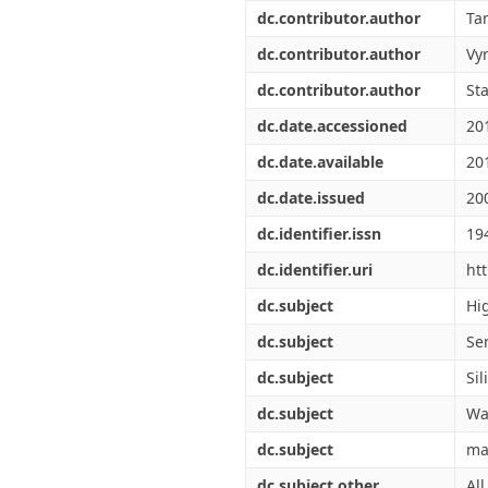
Διπλωματικές Εργασίες
dc.contributor.author
Ta
Πολιτικές Πρόσβασης
Ανά Ημερομηνία
Έκδοσης
dc.contributor.author
Vy
Συγγραφείς
dc.contributor.author
St
Τίτλοι
Θέματα
dc.date.accessioned
20
dc.date.available
20
dc.date.issued
20
dc.identifier.issn
19
dc.identifier.uri
ht
dc.subject
Hi
dc.subject
Se
dc.subject
Sil
dc.subject
Wa
dc.subject
ma
dc.subject.other
Al