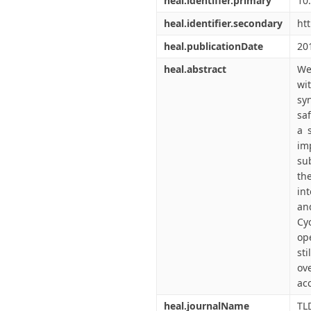
heal.identifier.primary
10
heal.identifier.secondary
ht
heal.publicationDate
20
heal.abstract
We
w
sy
sa
a 
im
su
th
in
an
Cy
op
st
ov
ac
heal.journalName
TL