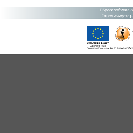
DSpace software
c
Επικοινωνήστε μ