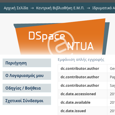
Αρχική Σελίδα
→
Κεντρική Βιβλιοθήκη Ε.Μ.Π.
→
Ιδρυματικό 
Race-free and memory-safe multit
μελών Δ.Ε.Π. σε συνέδρια
→
Εμφάνιση Τεκμηρίου
Αποθετήριο DSpace/Manakin
cyclone
Εμφάνιση απλής εγγραφής
Περιήγηση
dc.contributor.author
Ge
Σε όλο το DSpace
Ο Λογαριασμός μου
dc.contributor.author
Pa
Κοινότητες & Συλλογές
Σύνδεση
dc.contributor.author
Sa
Ανά Ημερομηνία
Οδηγίες / Βοήθεια
Εγγραφή
Έκδοσης
dc.date.accessioned
20
Οδηγίες Υποβολής
Συγγραφείς
Σχετικοί Σύνδεσμοι
Οδηγίες Χρήσης ΙΑ
Τίτλοι
dc.date.available
20
Συχνές Ερωτήσεις
Θέματα
dc.date.issued
20
Οδηγίες Υποβολής -
Αυτή η Συλλογή