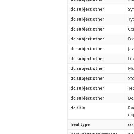
dc.subject.other
Sy
dc.subject.other
Ty
dc.subject.other
Co
dc.subject.other
Fo
dc.subject.other
Ja
dc.subject.other
Lin
dc.subject.other
Mu
dc.subject.other
St
dc.subject.other
Te
dc.subject.other
De
dc.title
Ra
im
heal.type
co