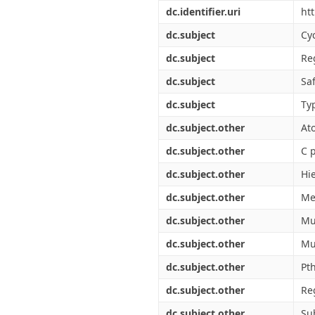
Διπλωματικές Εργασίες
dc.identifier.uri
ht
Πολιτικές Πρόσβασης
Ανά Ημερομηνία
Έκδοσης
dc.subject
Cy
Συγγραφείς
dc.subject
Re
Τίτλοι
Θέματα
dc.subject
Sa
dc.subject
Ty
dc.subject.other
At
dc.subject.other
C 
dc.subject.other
Hi
dc.subject.other
Me
dc.subject.other
Mu
dc.subject.other
Mu
dc.subject.other
Pt
dc.subject.other
Re
dc.subject.other
Su