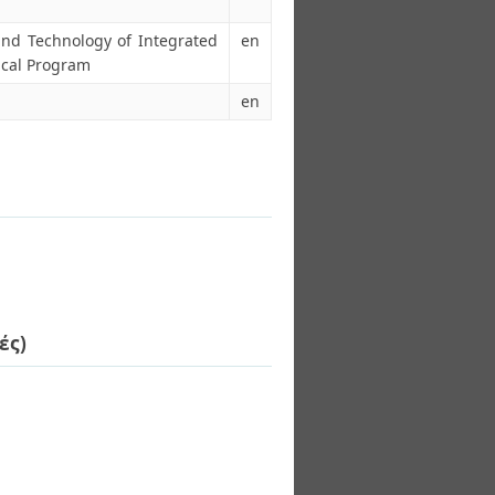
and Technology of Integrated
en
ical Program
en
ές)