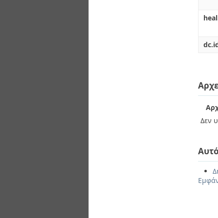
hea
dc.i
Αρχε
Αρχ
Δεν υ
Αυτό
Δ
Εμφάν