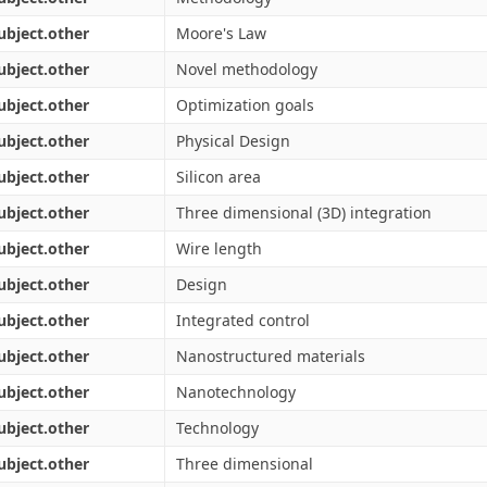
ubject.other
Moore's Law
ubject.other
Novel methodology
ubject.other
Optimization goals
ubject.other
Physical Design
ubject.other
Silicon area
ubject.other
Three dimensional (3D) integration
ubject.other
Wire length
ubject.other
Design
ubject.other
Integrated control
ubject.other
Nanostructured materials
ubject.other
Nanotechnology
ubject.other
Technology
ubject.other
Three dimensional