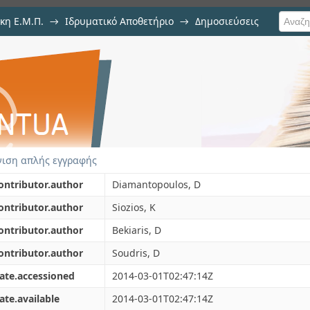
κη Ε.Μ.Π.
→
Ιδρυματικό Αποθετήριο
→
Δημοσιεύσεις
for architecture-level exploration 
ση Τεκμηρίου
ιση απλής εγγραφής
ontributor.author
Diamantopoulos, D
ontributor.author
Siozios, K
ontributor.author
Bekiaris, D
ontributor.author
Soudris, D
ate.accessioned
2014-03-01T02:47:14Z
ate.available
2014-03-01T02:47:14Z