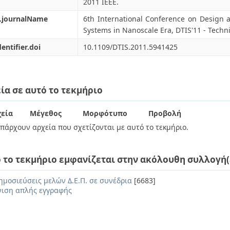
2011 IEEE.
l.journalName
6th International Conference on Design 
Systems in Nanoscale Era, DTIS'11 - Techn
dentifier.doi
10.1109/DTIS.2011.5941425
ία σε αυτό το τεκμήριο
εία
Μέγεθος
Μορφότυπο
Προβολή
πάρχουν αρχεία που σχετίζονται με αυτό το τεκμήριο.
 το τεκμήριο εμφανίζεται στην ακόλουθη συλλογή(
ημοσιεύσεις μελών Δ.Ε.Π. σε συνέδρια
[6683]
ιση απλής εγγραφής