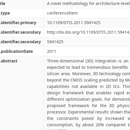
tle
A novel methodology for architecture-level
.type
conferenceItem
.identifier.primary
10.1109/DTIS.2011.5941425
.identifier.secondary
http://dx.doi.org/10.1109/DTIS.2011.59414
.identifier.secondary
5941425
.publicationDate
2011
.abstract
Three-dimensional (3D) integration is an
expected to lead to tremendous benefits 
silicon area. Moreover, 3D technology co
beyond the CMOS scaling predicted by Mo
capabilities not available in 2D ICs. Th
design framework that enables rapid e
different optimization goals. For demons
proposed framework for the 3D physi
processor. Experimental results shown that
the constraints posed by increased w
consumption, by about 20% compared t