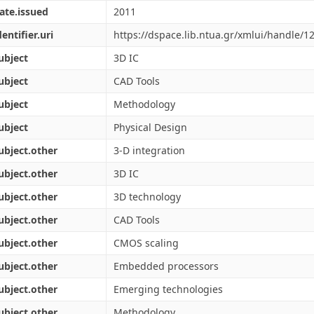
ate.issued
2011
dentifier.uri
https://dspace.lib.ntua.gr/xmlui/handle/
ubject
3D IC
ubject
CAD Tools
ubject
Methodology
ubject
Physical Design
ubject.other
3-D integration
ubject.other
3D IC
ubject.other
3D technology
ubject.other
CAD Tools
ubject.other
CMOS scaling
ubject.other
Embedded processors
ubject.other
Emerging technologies
ubject.other
Methodology