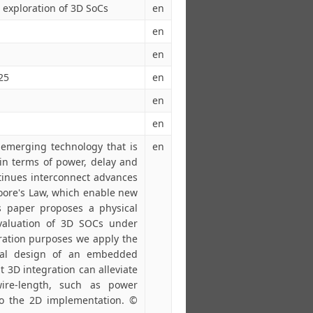
 exploration of 3D SoCs
en
en
en
25
en
en
en
 emerging technology that is
en
in terms of power, delay and
ntinues interconnect advances
ore's Law, which enable new
is paper proposes a physical
valuation of 3D SOCs under
tration purposes we apply the
cal design of an embedded
 3D integration can alleviate
ire-length, such as power
o the 2D implementation. ©