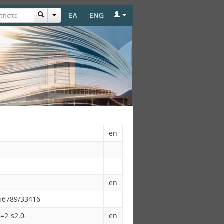
ΕΛ
ENG
en
en
456789/33416
=2-s2.0-
en