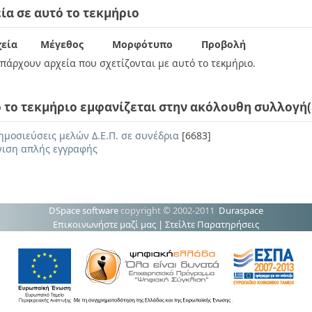
ία σε αυτό το τεκμήριο
εία
Μέγεθος
Μορφότυπο
Προβολή
πάρχουν αρχεία που σχετίζονται με αυτό το τεκμήριο.
 το τεκμήριο εμφανίζεται στην ακόλουθη συλλογή(
ημοσιεύσεις μελών Δ.Ε.Π. σε συνέδρια
[6683]
ιση απλής εγγραφής
DSpace software
copyright © 2002-2011
Duraspace
Επικοινωνήστε μαζί μας
|
Στείλτε Παρατηρήσεις