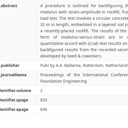
.abstract
A procedure is outlined for backfiguring t
modulus with strain-amplitude in rockfill, fro
load test. The test involves a circular concre
32 m in length, embedded in a layered soil pr
a recently-placed rockfill. The results of the
form of modulus-versus-strain are in 
quantitative accord with (i) lab test results on
backfigured results from the recorded seism
developed by Seed & coworkers.
.publisher
Publ by A.A. Balkema, Rotterdam, Netherland
l.journalName
Proceedings of the International Confer
Foundation Engineering
dentifier.volume
2
dentifier.spage
833
dentifier.epage
836