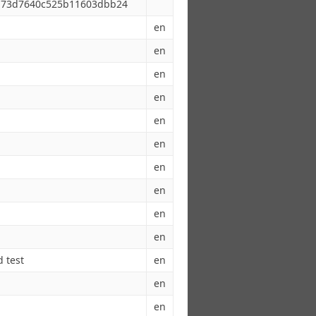
173d7640c525b11603dbb24
en
en
en
en
en
en
en
en
en
en
d test
en
en
en