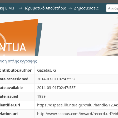
κη Ε.Μ.Π.
→
Ιδρυματικό Αποθετήριο
→
Δημοσιεύσεις
fill from lateral pile load test
ση Τεκμηρίου
ιση απλής εγγραφής
ontributor.author
Gazetas, G
ate.accessioned
2014-03-01T02:47:53Z
ate.available
2014-03-01T02:47:53Z
ate.issued
1989
dentifier.uri
https://dspace.lib.ntua.gr/xmlui/handle/123
elation.uri
http://www.scopus.com/inward/record.url?eid