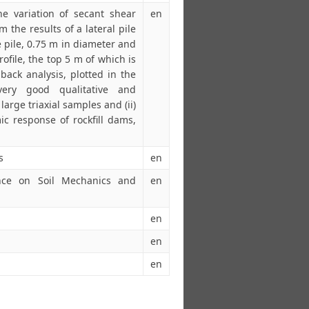
he variation of secant shear
en
m the results of a lateral pile
te pile, 0.75 m in diameter and
ofile, the top 5 m of which is
 back analysis, plotted in the
very good qualitative and
 large triaxial samples and (ii)
ic response of rockfill dams,
s
en
ence on Soil Mechanics and
en
en
en
en