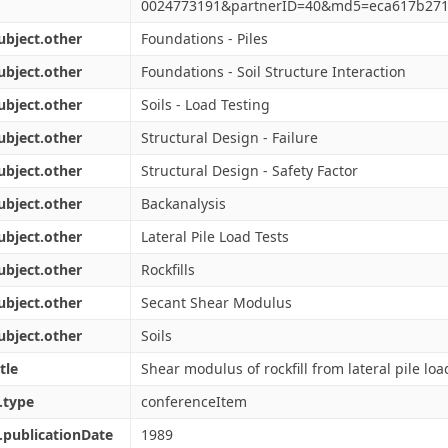
0024773191&partnerID=40&md5=eca617b27
ubject.other
Foundations - Piles
ubject.other
Foundations - Soil Structure Interaction
ubject.other
Soils - Load Testing
ubject.other
Structural Design - Failure
ubject.other
Structural Design - Safety Factor
ubject.other
Backanalysis
ubject.other
Lateral Pile Load Tests
ubject.other
Rockfills
ubject.other
Secant Shear Modulus
ubject.other
Soils
tle
Shear modulus of rockfill from lateral pile loa
.type
conferenceItem
.publicationDate
1989