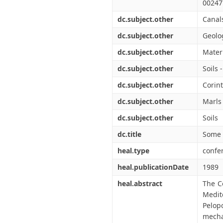
Διπλωματικές Εργασίες
00247
Πολιτικές Πρόσβασης
Ανά Ημερομηνία
dc.subject.other
Canal
Έκδοσης
Συγγραφείς
dc.subject.other
Geolo
Τίτλοι
dc.subject.other
Mater
Θέματα
dc.subject.other
Soils 
dc.subject.other
Corin
dc.subject.other
Marls
dc.subject.other
Soils
dc.title
Some 
heal.type
confe
heal.publicationDate
1989
heal.abstract
The C
Medit
Pelop
mecha