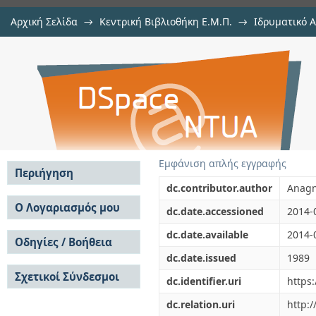
Αρχική Σελίδα
→
Κεντρική Βιβλιοθήκη Ε.Μ.Π.
→
Ιδρυματικό 
Some geotechnical aspects of the m
μελών Δ.Ε.Π. σε συνέδρια
→
Εμφάνιση Τεκμηρίου
Αποθετήριο DSpace/Manakin
Εμφάνιση απλής εγγραφής
Περιήγηση
dc.contributor.author
Anagn
Σε όλο το DSpace
Ο Λογαριασμός μου
dc.date.accessioned
2014-
Κοινότητες & Συλλογές
Σύνδεση
dc.date.available
2014-
Ανά Ημερομηνία
Οδηγίες / Βοήθεια
Εγγραφή
Έκδοσης
dc.date.issued
1989
Οδηγίες Υποβολής
Συγγραφείς
Σχετικοί Σύνδεσμοι
Οδηγίες Χρήσης ΙΑ
Τίτλοι
dc.identifier.uri
https
Συχνές Ερωτήσεις
Θέματα
dc.relation.uri
http:
Οδηγίες Υποβολής -
Αυτή η Συλλογή