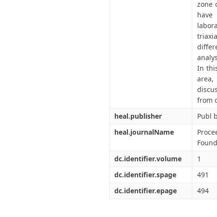
zone o
have 
labor
triaxi
differ
analy
In th
area,
discu
from 
heal.publisher
Publ 
heal.journalName
Proce
Found
dc.identifier.volume
1
dc.identifier.spage
491
dc.identifier.epage
494