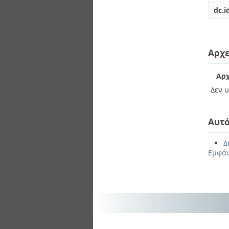
dc.i
Αρχε
Αρχ
Δεν υ
Αυτό
Δ
Εμφάν