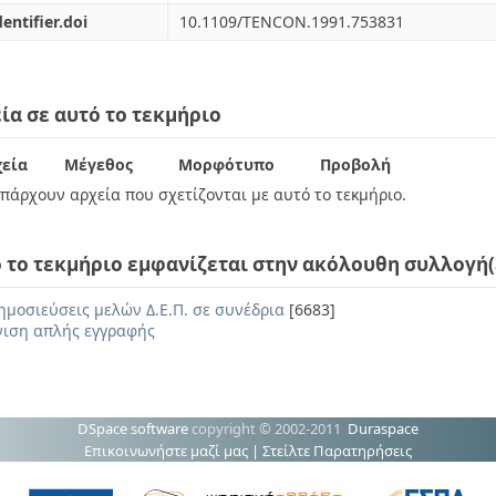
dentifier.doi
10.1109/TENCON.1991.753831
ία σε αυτό το τεκμήριο
εία
Μέγεθος
Μορφότυπο
Προβολή
πάρχουν αρχεία που σχετίζονται με αυτό το τεκμήριο.
 το τεκμήριο εμφανίζεται στην ακόλουθη συλλογή(
ημοσιεύσεις μελών Δ.Ε.Π. σε συνέδρια
[6683]
ιση απλής εγγραφής
DSpace software
copyright © 2002-2011
Duraspace
Επικοινωνήστε μαζί μας
|
Στείλτε Παρατηρήσεις