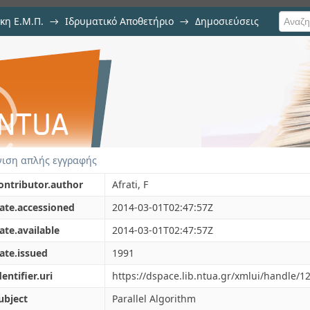
κη Ε.Μ.Π.
→
Ιδρυματικό Αποθετήριο
→
Δημοσιεύσεις
nected components in series parall
ση Τεκμηρίου
ιση απλής εγγραφής
ontributor.author
Afrati, F
ate.accessioned
2014-03-01T02:47:57Z
ate.available
2014-03-01T02:47:57Z
ate.issued
1991
dentifier.uri
https://dspace.lib.ntua.gr/xmlui/handle/
ubject
Parallel Algorithm