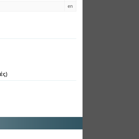
en
ές)