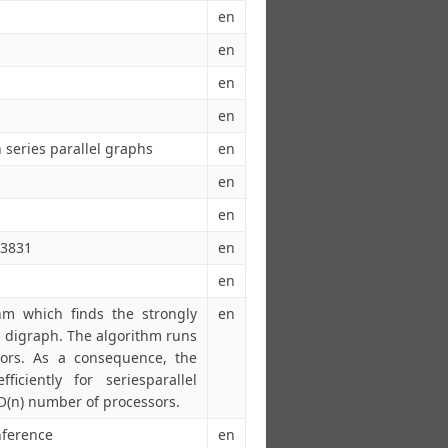
en
en
en
en
series parallel graphs
en
en
en
53831
en
en
thm which finds the strongly
en
l digraph. The algorithm runs
sors. As a consequence, the
iciently for seriesparallel
 O(n) number of processors.
nference
en