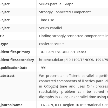
ubject
Series-parallel Graph
ubject
Strongly Connected Component
ubject
Time Use
ubject
Series Parallel
tle
Finding strongly connected components in 
.type
conferenceItem
.identifier.primary
10.1109/TENCON.1991.753831
.identifier.secondary
http://dx.doi.org/10.1109/TENCON.1991.7
.publicationDate
1991
.abstract
We present an efficient parallel algori
connected components of ii series-paralle
in O(log2n) time and uses O(n) proces
reachability problem can be solved eff
digraphs in O(l.og2 n) parallel time using
l.journalName
TENCON, IEEE Region 10 International Co