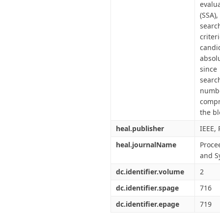
evalu
(SSA),
searc
criter
candi
absolu
since
searc
numbe
compr
the bl
heal.publisher
IEEE, 
heal.journalName
Procee
and S
dc.identifier.volume
2
dc.identifier.spage
716
dc.identifier.epage
719