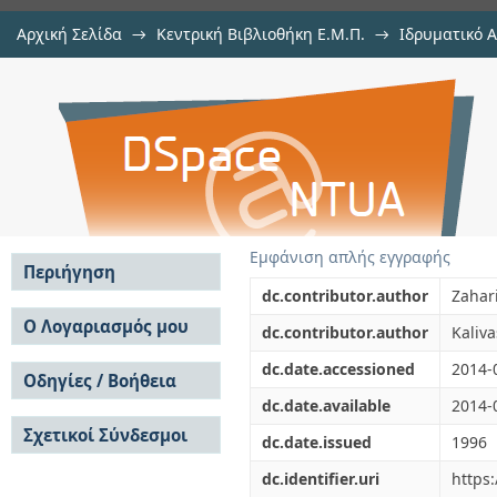
Αρχική Σελίδα
→
Κεντρική Βιβλιοθήκη Ε.Μ.Π.
→
Ιδρυματικό 
Fast algorithms for the estimation
μελών Δ.Ε.Π. σε συνέδρια
→
Εμφάνιση Τεκμηρίου
Αποθετήριο DSpace/Manakin
Εμφάνιση απλής εγγραφής
Περιήγηση
dc.contributor.author
Zahar
Σε όλο το DSpace
Ο Λογαριασμός μου
dc.contributor.author
Kaliva
Κοινότητες & Συλλογές
Σύνδεση
dc.date.accessioned
2014-
Ανά Ημερομηνία
Οδηγίες / Βοήθεια
Εγγραφή
Έκδοσης
dc.date.available
2014-
Οδηγίες Υποβολής
Συγγραφείς
Σχετικοί Σύνδεσμοι
Οδηγίες Χρήσης ΙΑ
Τίτλοι
dc.date.issued
1996
Συχνές Ερωτήσεις
Θέματα
dc.identifier.uri
https
Οδηγίες Υποβολής -
Αυτή η Συλλογή