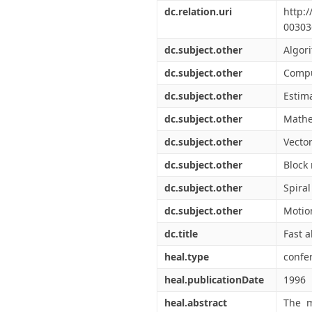
Διπλωματικές Εργασίες
dc.relation.uri
http:
Πολιτικές Πρόσβασης
Ανά Ημερομηνία
00303
Έκδοσης
Συγγραφείς
dc.subject.other
Algor
Τίτλοι
dc.subject.other
Compu
Θέματα
dc.subject.other
Estim
dc.subject.other
Mathe
dc.subject.other
Vecto
dc.subject.other
Block
dc.subject.other
Spira
dc.subject.other
Motio
dc.title
Fast a
heal.type
confe
heal.publicationDate
1996
heal.abstract
The m