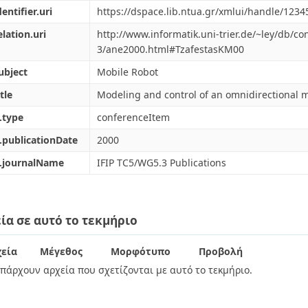
dentifier.uri
https://dspace.lib.ntua.gr/xmlui/handle/123
elation.uri
http://www.informatik.uni-trier.de/~ley/db/con
3/ane2000.html#TzafestasKM00
ubject
Mobile Robot
tle
Modeling and control of an omnidirectional m
.type
conferenceItem
.publicationDate
2000
l.journalName
IFIP TC5/WG5.3 Publications
ία σε αυτό το τεκμήριο
εία
Μέγεθος
Μορφότυπο
Προβολή
πάρχουν αρχεία που σχετίζονται με αυτό το τεκμήριο.