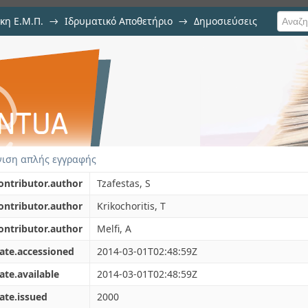
κη Ε.Μ.Π.
→
Ιδρυματικό Αποθετήριο
→
Δημοσιεύσεις
 of an omnidirectional mobile rob
ση Τεκμηρίου
ιση απλής εγγραφής
ontributor.author
Tzafestas, S
ontributor.author
Krikochoritis, T
ontributor.author
Melfi, A
ate.accessioned
2014-03-01T02:48:59Z
ate.available
2014-03-01T02:48:59Z
ate.issued
2000