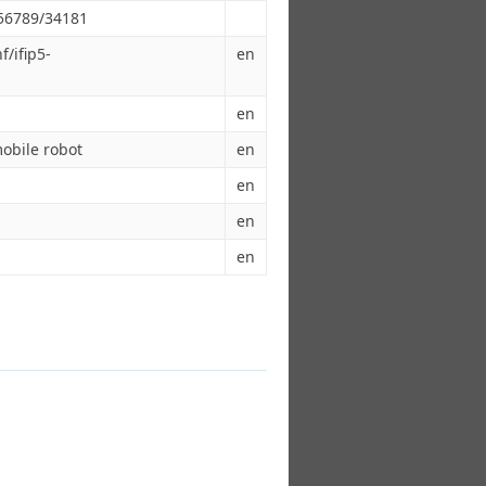
456789/34181
f/ifip5-
en
en
obile robot
en
en
en
en