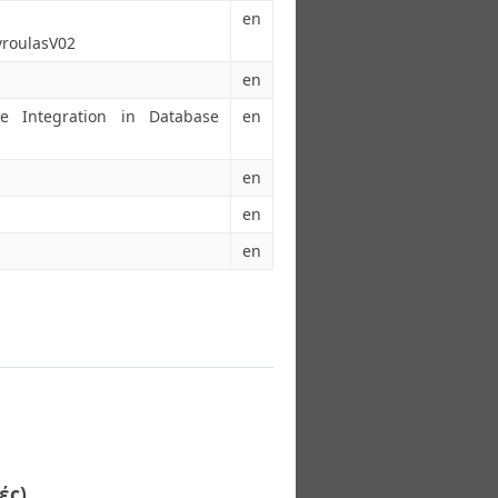
en
vroulasV02
en
e Integration in Database
en
en
en
en
ές)