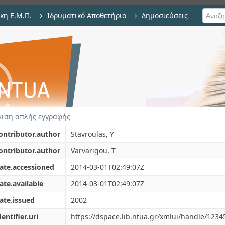
κη Ε.Μ.Π.
→
Ιδρυματικό Αποθετήριο
→
Δημοσιεύσεις
emi-automatic Database Integ
ση Τεκμηρίου
ιση απλής εγγραφής
ontributor.author
Stavroulas, Y
ontributor.author
Varvarigou, T
ate.accessioned
2014-03-01T02:49:07Z
ate.available
2014-03-01T02:49:07Z
ate.issued
2002
dentifier.uri
https://dspace.lib.ntua.gr/xmlui/handle/123