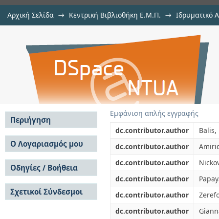
Αρχική Σελίδα
→
Κεντρική Βιβλιοθήκη Ε.Μ.Π.
→
Ιδρυματικό 
Optical properties of Saharan dust
μελών Δ.Ε.Π. σε συνέδρια
→
Εμφάνιση Τεκμηρίου
Αποθετήριο DSpace/Manakin
Εμφάνιση απλής εγγραφής
Περιήγηση
dc.contributor.author
Balis,
Σε όλο το DSpace
Ο Λογαριασμός μου
dc.contributor.author
Amirid
Κοινότητες & Συλλογές
Σύνδεση
dc.contributor.author
Nickov
Ανά Ημερομηνία
Οδηγίες / Βοήθεια
Εγγραφή
Έκδοσης
dc.contributor.author
Papay
Οδηγίες Υποβολής
Συγγραφείς
Σχετικοί Σύνδεσμοι
Οδηγίες Χρήσης ΙΑ
Τίτλοι
dc.contributor.author
Zerefo
Συχνές Ερωτήσεις
Θέματα
dc.contributor.author
Giann
Οδηγίες Υποβολής -
Αυτή η Συλλογή