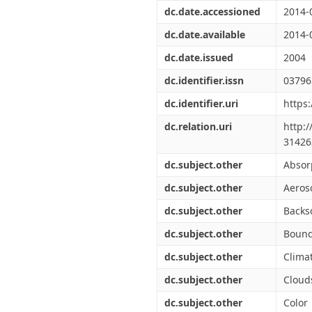
Διπλωματικές Εργασίες
dc.date.accessioned
2014-
Πολιτικές Πρόσβασης
Ανά Ημερομηνία
Έκδοσης
dc.date.available
2014-
Συγγραφείς
dc.date.issued
2004
Τίτλοι
Θέματα
dc.identifier.issn
03796
dc.identifier.uri
https
dc.relation.uri
http:
31426
dc.subject.other
Absor
dc.subject.other
Aeros
dc.subject.other
Backs
dc.subject.other
Bound
dc.subject.other
Clima
dc.subject.other
Cloud
dc.subject.other
Color