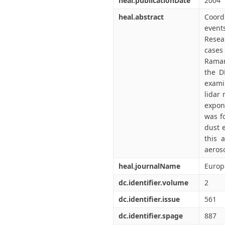
heal.publicationDate
2004
heal.abstract
Coord
event
Resea
cases
Raman
the D
exami
lidar
expon
was f
dust e
this 
aeroso
heal.journalName
Europ
dc.identifier.volume
2
dc.identifier.issue
561
dc.identifier.spage
887