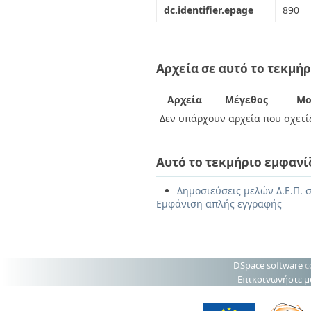
dc.identifier.epage
890
Αρχεία σε αυτό το τεκμήρ
Αρχεία
Μέγεθος
Μο
Δεν υπάρχουν αρχεία που σχετίζ
Αυτό το τεκμήριο εμφανί
Δημοσιεύσεις μελών Δ.Ε.Π. 
Εμφάνιση απλής εγγραφής
DSpace software
c
Επικοινωνήστε μ