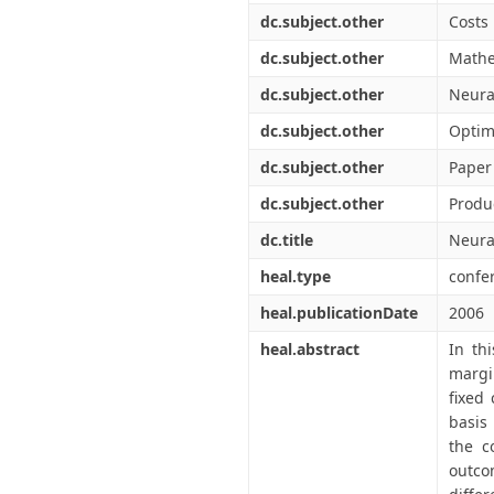
dc.subject.other
Costs
dc.subject.other
Mathe
dc.subject.other
Neura
dc.subject.other
Optim
dc.subject.other
Paper
dc.subject.other
Produc
dc.title
Neura
heal.type
confe
heal.publicationDate
2006
heal.abstract
In th
margi
fixed
basis
the c
outco