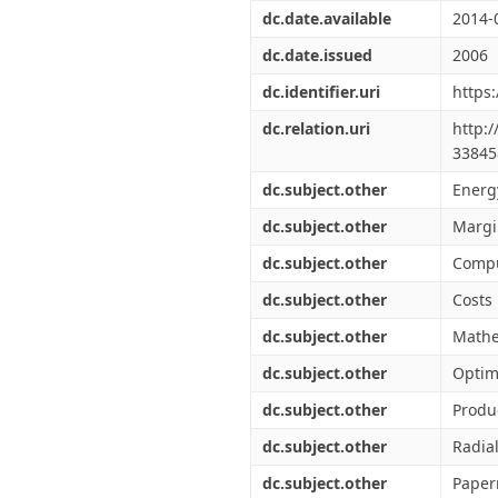
Διπλωματικές Εργασίες
dc.date.available
2014-
Πολιτικές Πρόσβασης
Ανά Ημερομηνία
Έκδοσης
dc.date.issued
2006
Συγγραφείς
dc.identifier.uri
https
Τίτλοι
Θέματα
dc.relation.uri
http:
33845
dc.subject.other
Energ
dc.subject.other
Margi
dc.subject.other
Compu
dc.subject.other
Costs
dc.subject.other
Mathe
dc.subject.other
Optim
dc.subject.other
Produc
dc.subject.other
Radia
dc.subject.other
Paper