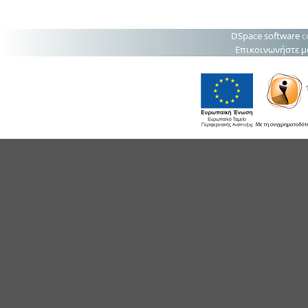
DSpace software
c
Επικοινωνήστε μ