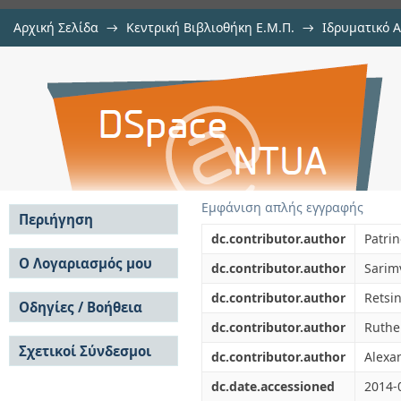
Αρχική Σελίδα
→
Κεντρική Βιβλιοθήκη Ε.Μ.Π.
→
Ιδρυματικό 
Neural network model-based paper
μελών Δ.Ε.Π. σε συνέδρια
→
Εμφάνιση Τεκμηρίου
Αποθετήριο DSpace/Manakin
Εμφάνιση απλής εγγραφής
Περιήγηση
dc.contributor.author
Patrin
Σε όλο το DSpace
Ο Λογαριασμός μου
dc.contributor.author
Sarim
Κοινότητες & Συλλογές
Σύνδεση
dc.contributor.author
Retsin
Ανά Ημερομηνία
Οδηγίες / Βοήθεια
Εγγραφή
Έκδοσης
dc.contributor.author
Ruthe
Οδηγίες Υποβολής
Συγγραφείς
Σχετικοί Σύνδεσμοι
Οδηγίες Χρήσης ΙΑ
Τίτλοι
dc.contributor.author
Alexan
Συχνές Ερωτήσεις
Θέματα
dc.date.accessioned
2014-
Οδηγίες Υποβολής -
Αυτή η Συλλογή