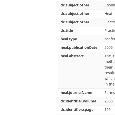
dc.subject.other
Cooli
dc.subject.other
Heati
dc.subject.other
Electr
dc.title
Practi
heal.type
confe
heal.publicationDate
2006
heal.abstract
The c
metho
their
resul
which
in the
heal.journalName
Serie
dc.identifier.volume
2006
dc.identifier.spage
109