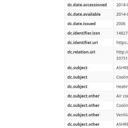
Διπλωματικές Εργασίες
dc.date.accessioned
2014-
Πολιτικές Πρόσβασης
Ανά Ημερομηνία
Έκδοσης
dc.date.available
2014-
Συγγραφείς
dc.date.issued
2006
Τίτλοι
Θέματα
dc.identifier.issn
14827
dc.identifier.uri
https
dc.relation.uri
http:
33751
dc.subject
ASHR
dc.subject
Cooli
dc.subject
Heati
dc.subject.other
Air co
dc.subject.other
Cooli
dc.subject.other
Ventil
dc.subject.other
ASHR