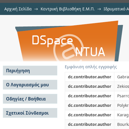
Αρχική Σελίδα
→
Κεντρική Βιβλιοθήκη Ε.Μ.Π.
→
Ιδρυματικό 
Practical calculation methods of co
μελών Δ.Ε.Π. σε συνέδρια
→
Εμφάνιση Τεκμηρίου
Αποθετήριο DSpace/Manakin
Εμφάνιση απλής εγγραφής
Περιήγηση
dc.contributor.author
Gabra
Σε όλο το DSpace
Ο Λογαριασμός μου
dc.contributor.author
Zekios
Κοινότητες & Συλλογές
Σύνδεση
dc.contributor.author
Psarr
Ανά Ημερομηνία
Οδηγίες / Βοήθεια
Εγγραφή
Έκδοσης
dc.contributor.author
Polykr
Οδηγίες Υποβολής
Συγγραφείς
Σχετικοί Σύνδεσμοι
Οδηγίες Χρήσης ΙΑ
Τίτλοι
dc.contributor.author
Karag
Συχνές Ερωτήσεις
Θέματα
dc.contributor.author
Bourk
Οδηγίες Υποβολής -
Αυτή η Συλλογή