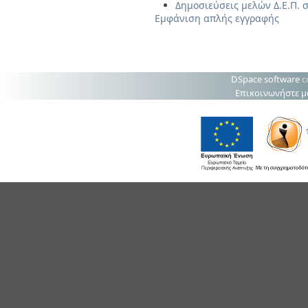
Δημοσιεύσεις μελών Δ.Ε.Π. 
Εμφάνιση απλής εγγραφής
DSpace software
c
Επικοινωνήστε μ