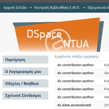
Αρχική Σελίδα
→
Κεντρική Βιβλιοθήκη Ε.Μ.Π.
→
Ιδρυματικό 
An Algorithm for the Frequency A
μελών Δ.Ε.Π. σε συνέδρια
→
Εμφάνιση Τεκμηρίου
Αποθετήριο DSpace/Manakin
Allotments
Εμφάνιση απλής εγγραφής
Περιήγηση
dc.contributor.author
Ka
Σε όλο το DSpace
Ο Λογαριασμός μου
dc.contributor.author
Geo
Κοινότητες & Συλλογές
Σύνδεση
dc.contributor.author
Kat
Ανά Ημερομηνία
Οδηγίες / Βοήθεια
Εγγραφή
Έκδοσης
dc.contributor.author
Pr
Οδηγίες Υποβολής
Συγγραφείς
Σχετικοί Σύνδεσμοι
Οδηγίες Χρήσης ΙΑ
Τίτλοι
dc.contributor.author
Ven
Συχνές Ερωτήσεις
Θέματα
dc.date.accessioned
20
Οδηγίες Υποβολής -
Αυτή η Συλλογή