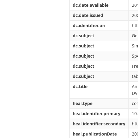
Διπλωματικές Εργασίες
dc.date.available
20
Πολιτικές Πρόσβασης
Ανά Ημερομηνία
Έκδοσης
dc.date.issued
20
Συγγραφείς
dc.identifier.uri
ht
Τίτλοι
Θέματα
dc.subject
Ge
dc.subject
Si
dc.subject
Sp
dc.subject
Fr
dc.subject
ta
dc.title
An
DV
heal.type
co
heal.identifier.primary
10
heal.identifier.secondary
ht
heal.publicationDate
20