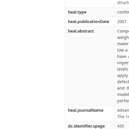
struc
heal.type
confe
heal.publicationDate
2007
heal.abstract
Compo
weigh
materi
low a 
have 
imper
levels
apply 
defec
and t
model
perfo
heal.journalName
Advan
The 1
dc.identifier.spage
435