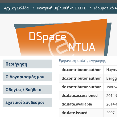
Αρχική Σελίδα
→
Κεντρική Βιβλιοθήκη Ε.Μ.Π.
→
Ιδρυματικό 
A review of the causes of producti
μελών Δ.Ε.Π. σε συνέδρια
→
Εμφάνιση Τεκμηρίου
Αποθετήριο DSpace/Manakin
and their influence on performanc
Εμφάνιση απλής εγγραφής
Περιήγηση
dc.contributor.author
Hayma
Σε όλο το DSpace
Ο Λογαριασμός μου
dc.contributor.author
Bergg
Κοινότητες & Συλλογές
Σύνδεση
dc.contributor.author
Tsouv
Ανά Ημερομηνία
Οδηγίες / Βοήθεια
Εγγραφή
Έκδοσης
dc.date.accessioned
2014-
Οδηγίες Υποβολής
Συγγραφείς
Σχετικοί Σύνδεσμοι
Οδηγίες Χρήσης ΙΑ
Τίτλοι
dc.date.available
2014-
Συχνές Ερωτήσεις
Θέματα
dc.date.issued
2007
Οδηγίες Υποβολής -
Αυτή η Συλλογή