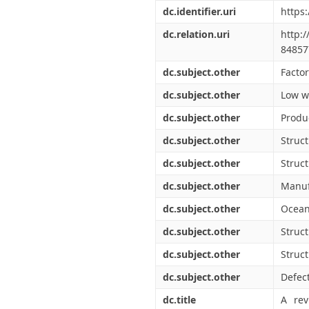
Διπλωματικές Εργασίες
dc.identifier.uri
https
Πολιτικές Πρόσβασης
Ανά Ημερομηνία
Έκδοσης
dc.relation.uri
http:
Συγγραφείς
84857
Τίτλοι
dc.subject.other
Factor
Θέματα
dc.subject.other
Low w
dc.subject.other
Produ
dc.subject.other
Struc
dc.subject.other
Struct
dc.subject.other
Manuf
dc.subject.other
Ocean
dc.subject.other
Struct
dc.subject.other
Struct
dc.subject.other
Defec
dc.title
A rev