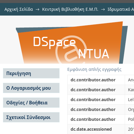
Αρχική Σελίδα
→
Κεντρική Βιβλιοθήκη Ε.Μ.Π.
→
Ιδρυματικό 
Analytical evaluation and impl
μελών Δ.Ε.Π. σε συνέδρια
→
Εμφάνιση Τεκμηρίου
Αποθετήριο DSpace/Manakin
switching scheme with two way re
Εμφάνιση απλής εγγραφής
Περιήγηση
dc.contributor.author
An
Σε όλο το DSpace
Ο Λογαριασμός μου
dc.contributor.author
Ka
Κοινότητες & Συλλογές
Σύνδεση
dc.contributor.author
Le
Ανά Ημερομηνία
Οδηγίες / Βοήθεια
Εγγραφή
Έκδοσης
dc.contributor.author
Or
Οδηγίες Υποβολής
Συγγραφείς
Σχετικοί Σύνδεσμοι
Οδηγίες Χρήσης ΙΑ
Τίτλοι
dc.contributor.author
Pol
Συχνές Ερωτήσεις
Θέματα
dc.date.accessioned
20
Οδηγίες Υποβολής -
Αυτή η Συλλογή