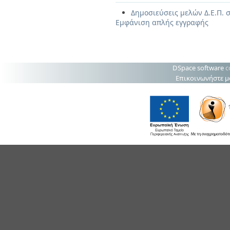
Δημοσιεύσεις μελών Δ.Ε.Π. 
Εμφάνιση απλής εγγραφής
DSpace software
c
Επικοινωνήστε μ