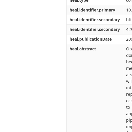
heal.type
co
heal.identifier.primary
10
heal.identifier.secondary
ht
heal.identifier.secondary
42
heal.publicationDate
20
heal.abstract
Op
do
be
me
a 
wi
in
re
occ
to
ap
pi
im