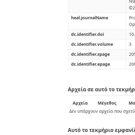
fe
©2
heal.journalName
Pr
Op
dc.identifier.doi
10
dc.identifier.volume
3
dc.identifier.spage
20
dc.identifier.epage
20
Αρχεία σε αυτό το τεκμήρ
Αρχεία
Μέγεθος
Μο
Δεν υπάρχουν αρχεία που σχετίζ
Αυτό το τεκμήριο εμφανί