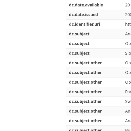
Διπλωματικές Εργασίες
dc.date.available
20
Πολιτικές Πρόσβασης
Ανά Ημερομηνία
Έκδοσης
dc.date.issued
20
Συγγραφείς
dc.identifier.uri
ht
Τίτλοι
Θέματα
dc.subject
An
dc.subject
Op
dc.subject
Sl
dc.subject.other
Op
dc.subject.other
Op
dc.subject.other
Op
dc.subject.other
Pa
dc.subject.other
Sw
dc.subject.other
Ana
dc.subject.other
An
dc.subject.other
Bu