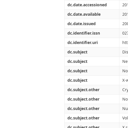
Διπλωματικές Εργασίες
dc.date.accessioned
20
Πολιτικές Πρόσβασης
Ανά Ημερομηνία
Έκδοσης
dc.date.available
20
Συγγραφείς
dc.date.issued
20
Τίτλοι
Θέματα
dc.identifier.issn
02
dc.identifier.uri
ht
dc.subject
Dis
dc.subject
Ne
dc.subject
No
dc.subject
X-
dc.subject.other
Cry
dc.subject.other
No
dc.subject.other
Nu
dc.subject.other
Vo
dc.subject.other
X r