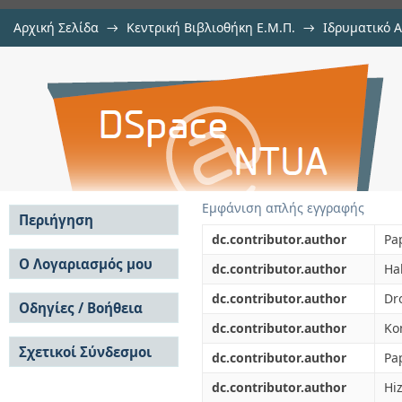
Αρχική Σελίδα
→
Κεντρική Βιβλιοθήκη Ε.Μ.Π.
→
Ιδρυματικό 
Discrete X-wave-like spatio-te
μελών Δ.Ε.Π. σε συνέδρια
→
Εμφάνιση Τεκμηρίου
Αποθετήριο DSpace/Manakin
nonlinear liquid crystal waveguide
Εμφάνιση απλής εγγραφής
Περιήγηση
dc.contributor.author
Pa
Σε όλο το DSpace
Ο Λογαριασμός μου
dc.contributor.author
Hal
Κοινότητες & Συλλογές
Σύνδεση
dc.contributor.author
Dro
Ανά Ημερομηνία
Οδηγίες / Βοήθεια
Εγγραφή
Έκδοσης
dc.contributor.author
Ko
Οδηγίες Υποβολής
Συγγραφείς
Σχετικοί Σύνδεσμοι
Οδηγίες Χρήσης ΙΑ
Τίτλοι
dc.contributor.author
Pa
Συχνές Ερωτήσεις
Θέματα
dc.contributor.author
Hiz
Οδηγίες Υποβολής -
Αυτή η Συλλογή