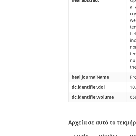
heal.abstract
Op
a 
cr
we
te
fi
in
no
te
num
th
heal.journalName
Pr
dc.identifier.doi
10
dc.identifier.volume
65
Αρχεία σε αυτό το τεκμήρ