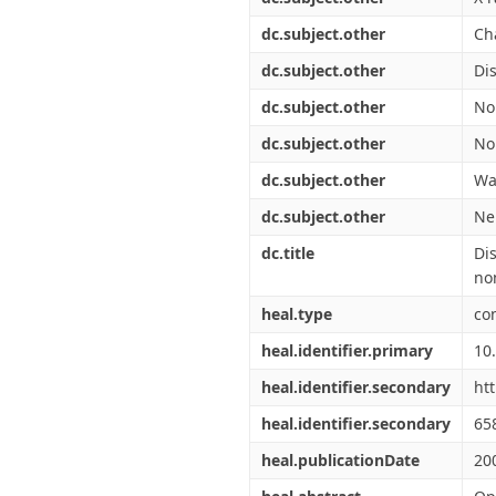
dc.subject.other
Ch
dc.subject.other
Dis
dc.subject.other
Non
dc.subject.other
No
dc.subject.other
Wa
dc.subject.other
Ne
dc.title
Di
no
heal.type
co
heal.identifier.primary
10
heal.identifier.secondary
ht
heal.identifier.secondary
65
heal.publicationDate
20