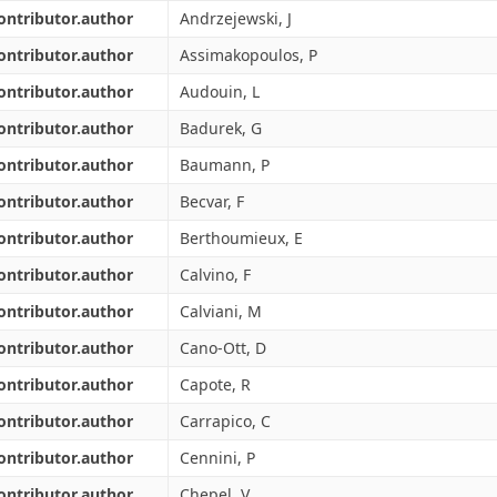
ontributor.author
Andrzejewski, J
ontributor.author
Assimakopoulos, P
ontributor.author
Audouin, L
ontributor.author
Badurek, G
ontributor.author
Baumann, P
ontributor.author
Becvar, F
ontributor.author
Berthoumieux, E
ontributor.author
Calvino, F
ontributor.author
Calviani, M
ontributor.author
Cano-Ott, D
ontributor.author
Capote, R
ontributor.author
Carrapico, C
ontributor.author
Cennini, P
ontributor.author
Chepel, V