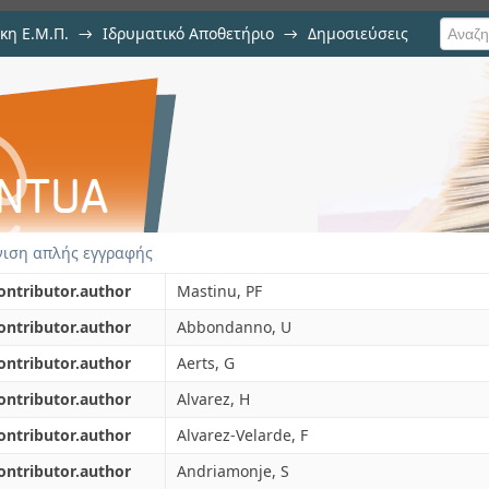
κη Ε.Μ.Π.
→
Ιδρυματικό Αποθετήριο
→
Δημοσιεύσεις
neutron induced fission cross se
ση Τεκμηρίου
e n_TOF facility at CERN
ιση απλής εγγραφής
ontributor.author
Mastinu, PF
ontributor.author
Abbondanno, U
ontributor.author
Aerts, G
ontributor.author
Alvarez, H
ontributor.author
Alvarez-Velarde, F
ontributor.author
Andriamonje, S