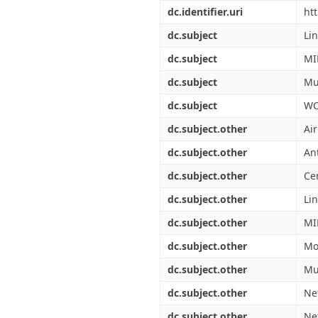
Διπλωματικές Εργασίες
dc.identifier.uri
ht
Πολιτικές Πρόσβασης
Ανά Ημερομηνία
Έκδοσης
dc.subject
Lin
Συγγραφείς
dc.subject
M
Τίτλοι
Θέματα
dc.subject
Mu
dc.subject
W
dc.subject.other
Air
dc.subject.other
An
dc.subject.other
Cen
dc.subject.other
Lin
dc.subject.other
M
dc.subject.other
Mo
dc.subject.other
Mu
dc.subject.other
Ne
dc.subject.other
Ne