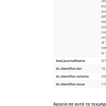
ce
ev
as
(M
el
sc
co
re
of
ne
or
heal.journalName
IE
dc.identifier.doi
10
dc.identifier.volume
20
dc.identifier.issue
11
Αρχεία σε αυτό το τεκμήρ