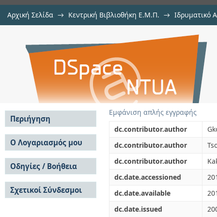
Αρχική Σελίδα
→
Κεντρική Βιβλιοθήκη Ε.Μ.Π.
→
Ιδρυματικό 
Performance of WCDMA network
μελών Δ.Ε.Π. σε συνέδρια
→
Εμφάνιση Τεκμηρίου
Αποθετήριο DSpace/Manakin
multiuser detection
Εμφάνιση απλής εγγραφής
Περιήγηση
dc.contributor.author
Gk
Σε όλο το DSpace
Ο Λογαριασμός μου
dc.contributor.author
Ts
Κοινότητες & Συλλογές
Σύνδεση
dc.contributor.author
Ka
Ανά Ημερομηνία
Οδηγίες / Βοήθεια
Εγγραφή
Έκδοσης
dc.date.accessioned
20
Οδηγίες Υποβολής
Συγγραφείς
Σχετικοί Σύνδεσμοι
Οδηγίες Χρήσης ΙΑ
Τίτλοι
dc.date.available
20
Συχνές Ερωτήσεις
Θέματα
dc.date.issued
20
Οδηγίες Υποβολής -
Αυτή η Συλλογή