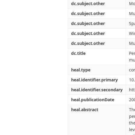
dc.subject.other
Mo
dc.subject.other
Mu
dc.subject.other
Sp
dc.subject.other
Wi
dc.subject.other
Mu
dc.title
Pe
mu
heal.type
co
heal.identifier.primary
10
heal.identifier.secondary
ht
heal.publicationDate
20
heal.abstract
Th
pe
th
le