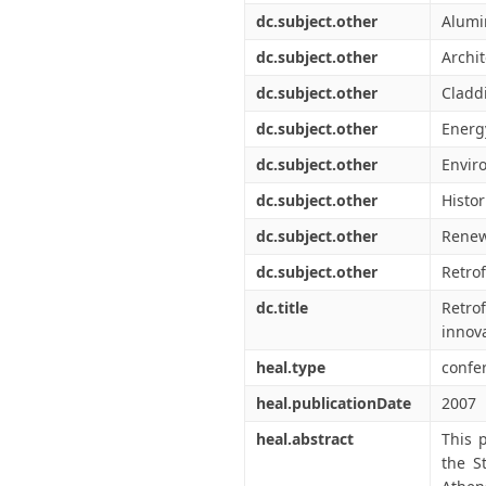
dc.subject.other
Alum
dc.subject.other
Archi
dc.subject.other
Claddi
dc.subject.other
Energy
dc.subject.other
Envir
dc.subject.other
Histor
dc.subject.other
Renew
dc.subject.other
Retrof
dc.title
Retro
innov
heal.type
confe
heal.publicationDate
2007
heal.abstract
This 
the S