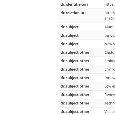
Διπλωματικές Εργασίες
dc.identifier.uri
https
Πολιτικές Πρόσβασης
Ανά Ημερομηνία
Έκδοσης
dc.relation.uri
http:
Συγγραφείς
84864
Τίτλοι
dc.subject
Alumi
Θέματα
dc.subject
Innov
dc.subject
New s
dc.subject.other
Cladd
dc.subject.other
Embod
dc.subject.other
Envir
dc.subject.other
Innov
dc.subject.other
Low e
dc.subject.other
Renew
dc.subject.other
Techni
dc.subject.other
Visua