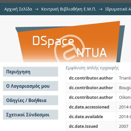
Αρχική Σελίδα
→
Κεντρική Βιβλιοθήκη Ε.Μ.Π.
→
Ιδρυματικό 
Retrofitting of the NTUA Student
μελών Δ.Ε.Π. σε συνέδρια
→
Εμφάνιση Τεκμηρίου
Αποθετήριο DSpace/Manakin
innovative aluminium ""skin""
Εμφάνιση απλής εγγραφής
Περιήγηση
dc.contributor.author
Triant
Σε όλο το DSpace
Ο Λογαριασμός μου
dc.contributor.author
Bougia
Κοινότητες & Συλλογές
Σύνδεση
dc.contributor.author
Oikon
Ανά Ημερομηνία
Οδηγίες / Βοήθεια
Εγγραφή
Έκδοσης
dc.date.accessioned
2014-
Οδηγίες Υποβολής
Συγγραφείς
Σχετικοί Σύνδεσμοι
Οδηγίες Χρήσης ΙΑ
Τίτλοι
dc.date.available
2014-
Συχνές Ερωτήσεις
Θέματα
dc.date.issued
2007
Οδηγίες Υποβολής -
Αυτή η Συλλογή