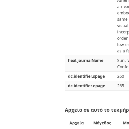
Athen
an ex
embod
same 
visua
incor
order
low e
as a f
heal.journalName
Sun, 
Confe
dc.identifier.spage
260
dc.identifier.epage
265
Αρχεία σε αυτό το τεκμήρ
Αρχεία
Μέγεθος
Μο