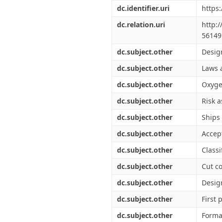
Διπλωματικές Εργασίες
dc.identifier.uri
https
Πολιτικές Πρόσβασης
Ανά Ημερομηνία
Έκδοσης
dc.relation.uri
http:
Συγγραφείς
56149
Τίτλοι
dc.subject.other
Desig
Θέματα
dc.subject.other
Laws 
dc.subject.other
Oxyge
dc.subject.other
Risk 
dc.subject.other
Ships
dc.subject.other
Accept
dc.subject.other
Classi
dc.subject.other
Cut c
dc.subject.other
Desig
dc.subject.other
First 
dc.subject.other
Forma