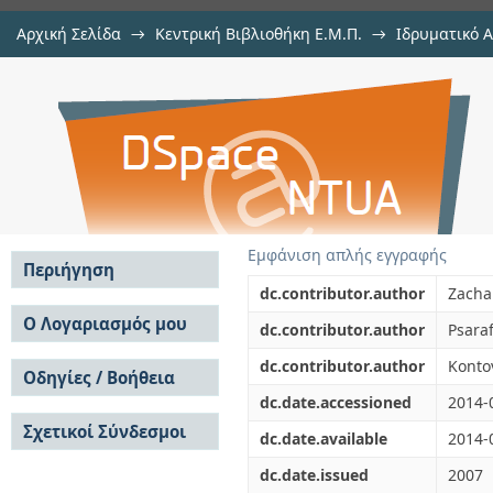
Αρχική Σελίδα
→
Κεντρική Βιβλιοθήκη Ε.Μ.Π.
→
Ιδρυματικό 
Risk based rulemaking and design 
μελών Δ.Ε.Π. σε συνέδρια
→
Εμφάνιση Τεκμηρίου
Αποθετήριο DSpace/Manakin
Εμφάνιση απλής εγγραφής
Περιήγηση
dc.contributor.author
Zachar
Σε όλο το DSpace
Ο Λογαριασμός μου
dc.contributor.author
Psaraf
Κοινότητες & Συλλογές
Σύνδεση
dc.contributor.author
Konto
Ανά Ημερομηνία
Οδηγίες / Βοήθεια
Εγγραφή
Έκδοσης
dc.date.accessioned
2014-
Οδηγίες Υποβολής
Συγγραφείς
Σχετικοί Σύνδεσμοι
Οδηγίες Χρήσης ΙΑ
Τίτλοι
dc.date.available
2014-
Συχνές Ερωτήσεις
Θέματα
dc.date.issued
2007
Οδηγίες Υποβολής -
Αυτή η Συλλογή