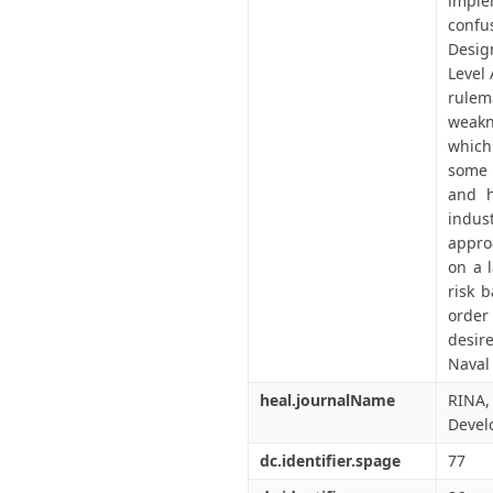
imple
confu
Desig
Level 
rulem
weakn
which
some 
and h
indus
appro
on a 
risk 
order
desir
Naval 
heal.journalName
RINA,
Develo
dc.identifier.spage
77