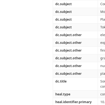
Διπλωματικές Εργασίες
dc.subject
Co
Πολιτικές Πρόσβασης
Ανά Ημερομηνία
Έκδοσης
dc.subject
Mo
Συγγραφείς
dc.subject
Pl
Τίτλοι
Θέματα
dc.subject
To
dc.subject.other
el
dc.subject.other
ex
dc.subject.other
fi
dc.subject.other
gr
dc.subject.other
nu
dc.subject.other
pl
dc.title
So
co
heal.type
co
heal.identifier.primary
10