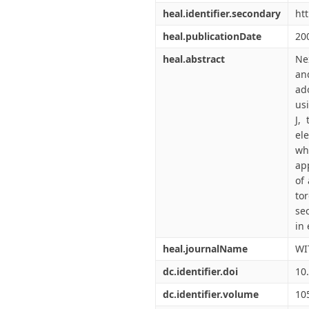
heal.identifier.secondary
ht
heal.publicationDate
20
heal.abstract
Ne
an
ad
us
J,
el
wh
ap
of
to
se
in 
heal.journalName
WI
dc.identifier.doi
10
dc.identifier.volume
10