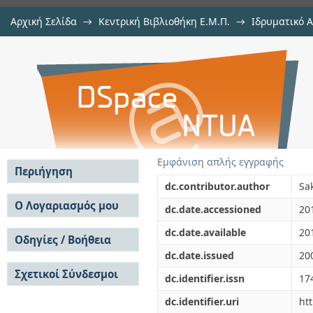
Αρχική Σελίδα
→
Κεντρική Βιβλιοθήκη Ε.Μ.Π.
→
Ιδρυματικό 
Some aspects of simplified
μελών Δ.Ε.Π. σε συνέδρια
→
Εμφάνιση Τεκμηρίου
Αποθετήριο DSpace/Manakin
computational electromagnetic e
Εμφάνιση απλής εγγραφής
Περιήγηση
dc.contributor.author
Sak
Σε όλο το DSpace
Ο Λογαριασμός μου
dc.date.accessioned
20
Κοινότητες & Συλλογές
Σύνδεση
dc.date.available
20
Ανά Ημερομηνία
Οδηγίες / Βοήθεια
Εγγραφή
Έκδοσης
dc.date.issued
20
Οδηγίες Υποβολής
Συγγραφείς
Σχετικοί Σύνδεσμοι
Οδηγίες Χρήσης ΙΑ
Τίτλοι
dc.identifier.issn
17
Συχνές Ερωτήσεις
Θέματα
dc.identifier.uri
ht
Οδηγίες Υποβολής -
Αυτή η Συλλογή