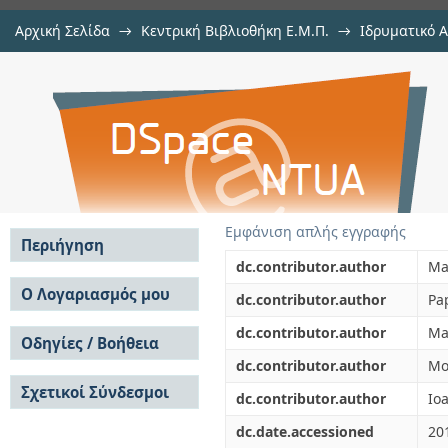
Αρχική Σελίδα
→
Κεντρική Βιβλιοθήκη Ε.Μ.Π.
→
Ιδρυματικό 
A power electronics conversion top
μελών Δ.Ε.Π. σε συνέδρια
→
Εμφάνιση Τεκμηρίου
Αποθετήριο DSpace/Manakin
Εμφάνιση απλής εγγραφής
Περιήγηση
dc.contributor.author
Ma
Σε όλο το DSpace
Ο Λογαριασμός μου
dc.contributor.author
Pa
Κοινότητες & Συλλογές
Σύνδεση
dc.contributor.author
Ma
Ανά Ημερομηνία
Οδηγίες / Βοήθεια
Εγγραφή
Έκδοσης
dc.contributor.author
Mo
Οδηγίες Υποβολής
Συγγραφείς
Σχετικοί Σύνδεσμοι
Οδηγίες Χρήσης ΙΑ
Τίτλοι
dc.contributor.author
Io
Συχνές Ερωτήσεις
Θέματα
dc.date.accessioned
20
Οδηγίες Υποβολής -
Αυτή η Συλλογή