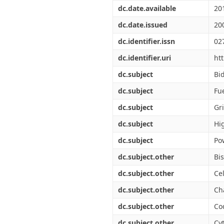
Διπλωματικές Εργασίες
dc.date.available
20
Πολιτικές Πρόσβασης
Ανά Ημερομηνία
Έκδοσης
dc.date.issued
20
Συγγραφείς
dc.identifier.issn
02
Τίτλοι
Θέματα
dc.identifier.uri
ht
dc.subject
Bi
dc.subject
Fue
dc.subject
Gr
dc.subject
Hi
dc.subject
Po
dc.subject.other
Bi
dc.subject.other
Cel
dc.subject.other
Ch
dc.subject.other
Co
dc.subject.other
Cy