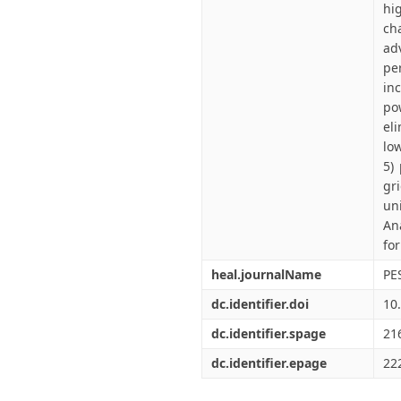
hi
ch
ad
pe
in
po
el
low
5)
gr
un
An
fo
heal.journalName
PE
dc.identifier.doi
10
dc.identifier.spage
21
dc.identifier.epage
22