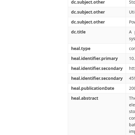
dc.subject.other
St
dc.subject.other
Uti
dc.subject.other
Po
dc.title
A 
sy
heal.type
co
heal.identifier.primary
10
heal.identifier.secondary
ht
heal.identifier.secondary
45
heal.publicationDate
20
heal.abstract
Th
el
st
co
ba
im