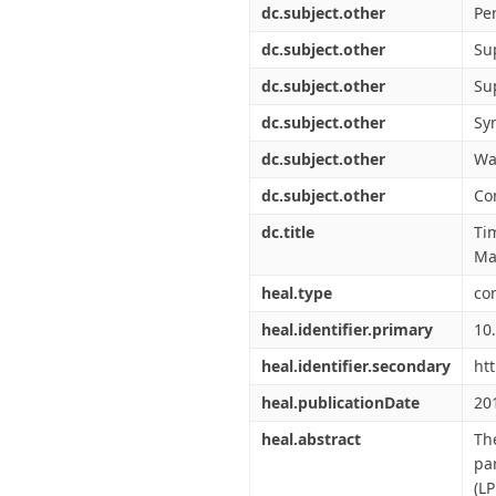
dc.subject.other
Pe
dc.subject.other
Su
dc.subject.other
Su
dc.subject.other
Sy
dc.subject.other
Wa
dc.subject.other
Co
dc.title
Ti
Ma
heal.type
co
heal.identifier.primary
10
heal.identifier.secondary
ht
heal.publicationDate
20
heal.abstract
Th
pa
(L