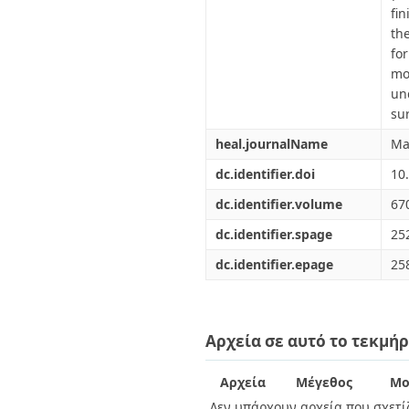
fi
th
fo
mo
un
su
heal.journalName
Ma
dc.identifier.doi
10
dc.identifier.volume
67
dc.identifier.spage
25
dc.identifier.epage
25
Αρχεία σε αυτό το τεκμήρ
Αρχεία
Μέγεθος
Μο
Δεν υπάρχουν αρχεία που σχετίζ