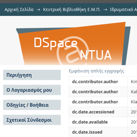
Αρχική Σελίδα
→
Κεντρική Βιβλιοθήκη Ε.Μ.Π.
→
Ιδρυματικό 
Time variation of operational char
μελών Δ.Ε.Π. σε συνέδρια
→
Εμφάνιση Τεκμηρίου
Αποθετήριο DSpace/Manakin
Synchronous Generator under vario
Εμφάνιση απλής εγγραφής
Περιήγηση
dc.contributor.author
Ki
Σε όλο το DSpace
Ο Λογαριασμός μου
dc.contributor.author
Ka
Κοινότητες & Συλλογές
Σύνδεση
dc.contributor.author
Kl
Ανά Ημερομηνία
Οδηγίες / Βοήθεια
Εγγραφή
Έκδοσης
dc.date.accessioned
20
Οδηγίες Υποβολής
Συγγραφείς
Σχετικοί Σύνδεσμοι
Οδηγίες Χρήσης ΙΑ
Τίτλοι
dc.date.available
20
Συχνές Ερωτήσεις
Θέματα
dc.date.issued
20
Οδηγίες Υποβολής -
Αυτή η Συλλογή