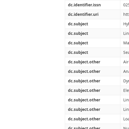
Διπλωματικές Εργασίες
dc.identifier.issn
02
Πολιτικές Πρόσβασης
Ανά Ημερομηνία
Έκδοσης
dc.identifier.uri
ht
Συγγραφείς
dc.subject
Hy
Τίτλοι
Θέματα
dc.subject
Li
dc.subject
Ma
dc.subject
Se
dc.subject.other
Ai
dc.subject.other
Ana
dc.subject.other
Dy
dc.subject.other
Ele
dc.subject.other
Li
dc.subject.other
Li
dc.subject.other
Lo
dc.subject.other
Nu