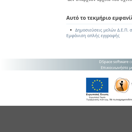
Αυτό το τεκμήριο εμφανί
Δημοσιεύσεις μελών Δ.Ε.Π. 
Εμφάνιση απλής εγγραφής
DSpace software
c
Επικοινωνήστε μ