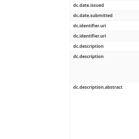
Διπλωματικές Εργασίες
dc.date.issued
Πολιτικές Πρόσβασης
Ανά Ημερομηνία
Έκδοσης
dc.date.submitted
Συγγραφείς
dc.identifier.uri
Τίτλοι
Θέματα
dc.identifier.uri
dc.description
dc.description
dc.description.abstract