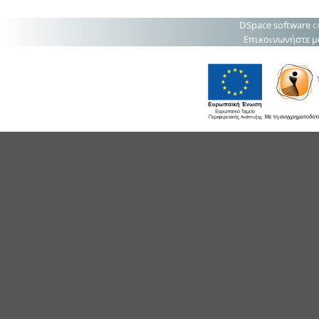
DSpace software
c
Επικοινωνήστε μ