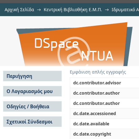
Αρχική Σελίδα
→
Κεντρική Βιβλιοθήκη Ε.Μ.Π.
→
Ιδρυματικό 
Διερεύνηση της ιξώδους συμπερι
Εργασίες
→
Εμφάνιση Τεκμηρίου
Αποθετήριο DSpace/Manakin
Εμφάνιση απλής εγγραφής
Περιήγηση
dc.contributor.advisor
Σε όλο το DSpace
Ο Λογαριασμός μου
dc.contributor.author
Κοινότητες & Συλλογές
Σύνδεση
dc.contributor.author
Ανά Ημερομηνία
Οδηγίες / Βοήθεια
Εγγραφή
Έκδοσης
dc.date.accessioned
Οδηγίες Υποβολής
Συγγραφείς
Σχετικοί Σύνδεσμοι
Οδηγίες Χρήσης ΙΑ
Τίτλοι
dc.date.available
Συχνές Ερωτήσεις
Θέματα
dc.date.copyright
Οδηγίες Υποβολής -
Αυτή η Συλλογή