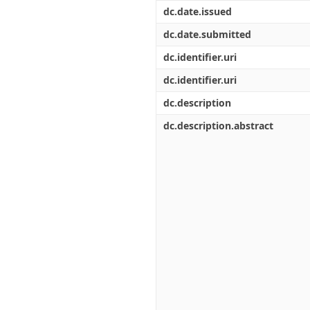
Διπλωματικές Εργασίες
dc.date.issued
Πολιτικές Πρόσβασης
Ανά Ημερομηνία
Έκδοσης
dc.date.submitted
Συγγραφείς
dc.identifier.uri
Τίτλοι
Θέματα
dc.identifier.uri
dc.description
dc.description.abstract