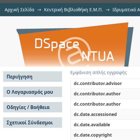
Αρχική Σελίδα
→
Κεντρική Βιβλιοθήκη Ε.Μ.Π.
→
Ιδρυματικό 
Πειραματική Διερεύνηση Χαρα
Εργασίες
→
Εμφάνιση Τεκμηρίου
Αποθετήριο DSpace/Manakin
Διάταξη Διαμερίσματος-Πρόσοψης
Εμφάνιση απλής εγγραφής
Περιήγηση
dc.contributor.advisor
Σε όλο το DSpace
Ο Λογαριασμός μου
dc.contributor.author
Κοινότητες & Συλλογές
Σύνδεση
dc.contributor.author
Ανά Ημερομηνία
Οδηγίες / Βοήθεια
Εγγραφή
Έκδοσης
dc.date.accessioned
Οδηγίες Υποβολής
Συγγραφείς
Σχετικοί Σύνδεσμοι
Οδηγίες Χρήσης ΙΑ
Τίτλοι
dc.date.available
Συχνές Ερωτήσεις
Θέματα
dc.date.copyright
Οδηγίες Υποβολής -
Αυτή η Συλλογή