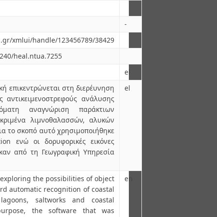
-
ua.gr/xmlui/handle/123456789/38429
6240/heal.ntua.7255
el
κή επικεντρώνεται στη διερέυνηση
el
ς αντικειμενοστρεφούς ανάλυσης
όματη αναγνώριση παράκτιων
εκριμένα λιμνοθαλασσών, αλυκών
Για το σκοπό αυτό χρησιμοποιήθηκε
tion ενώ οι δορυφορικές εικόνες
αν από τη Γεωγραφική Υπηρεσία
exploring the possibilities of object
en
rd automatic recognition of coastal
ly lagoons, saltworks and coastal
purpose, the software that was