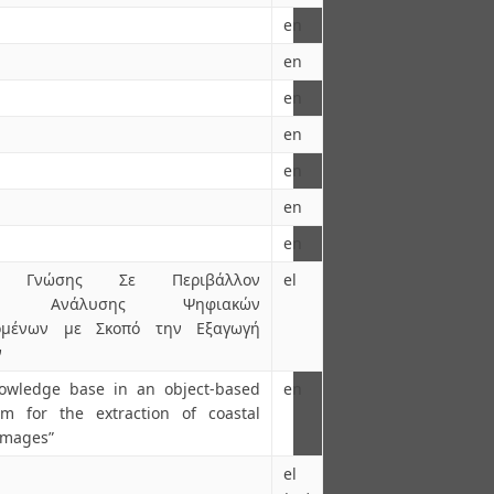
en
en
en
en
en
en
en
ς Γνώσης Σε Περιβάλλον
el
εφούς Ανάλυσης Ψηφιακών
δομένων με Σκοπό την Εξαγωγή
ν
owledge base in an object-based
en
em for the extraction of coastal
 images”
el