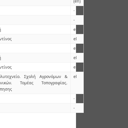
(en)
-
-
ή
el
ντίνος
el
el
ή
el
ντίνος
el
λυτεχνείο. Σχολή Αγρονόμων &
el
ικών. Τομέας Τοπογραφίας.
όπησης
-
-