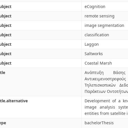
ubject
eCognition
ubject
remote sensing
ubject
image segmentation
ubject
classification
ubject
Laggon
ubject
Saltworks
ubject
Coastal Marsh
tle
Ανάπτυξη Βάση
Αντικειμενοστρ
Τηλεπισκοπικών Δε
Παράκτιων Οντοτήτω
itle.alternative
Development of a kn
image analysis syst
entities from satellite
ype
bachelorThesis