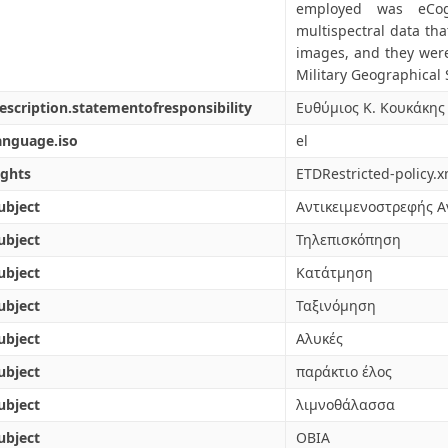
employed was eCogn
multispectral data th
images, and they were
Military Geographical 
escription.statementofresponsibility
Ευθύμιος Κ. Κουκάκης
anguage.iso
el
ights
ETDRestricted-policy.x
ubject
Αντικειμενοστρεφής 
ubject
Τηλεπισκόπηση
ubject
Κατάτμηση
ubject
Ταξινόμηση
ubject
Αλυκές
ubject
παράκτιο έλος
ubject
λιμνοθάλασσα
ubject
OBIA