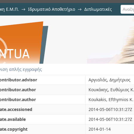
κη Ε.Μ.Π.
→
Ιδρυματικό Αποθετήριο
→
Διπλωματικές
ώσης Σε Περιβάλλον Αντικειμεν
οπικών Δεδομένων με Σκοπό την
ιση απλής εγγραφής
ontributor.advisor
Αργιαλάς, Δημήτριος
ontributor.author
Κουκάκης, Ευθύμιος Κ
ontributor.author
Koukakis, Efthymios K.
ate.accessioned
2014-05-06T10:31:27Z
ate.available
2014-05-06T10:31:27Z
ate.copyright
2014-01-14