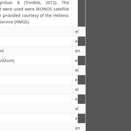
ition 8 (Trimble, 2012). The
at were used were IKONOS satellite
 provided courtesy of the Hellenic
Service (HMGS).
el
en
ml
en
Ανάλυση
el
el
el
el
el
el
el
en