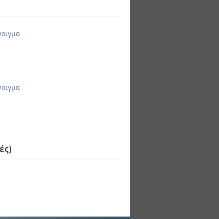
νοιγμα
νοιγμα
ές)