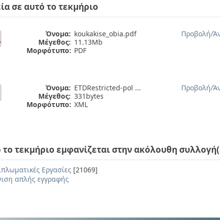
ία σε αυτό το τεκμήριο
Όνομα:
koukakise_obia.pdf
Προβολή/
Ά
Μέγεθος:
11.13Mb
Μορφότυπο:
PDF
Όνομα:
ETDRestricted-pol ...
Προβολή/
Ά
Μέγεθος:
331bytes
Μορφότυπο:
XML
 το τεκμήριο εμφανίζεται στην ακόλουθη συλλογή(
ιπλωματικές Εργασίες
[21069]
ιση απλής εγγραφής