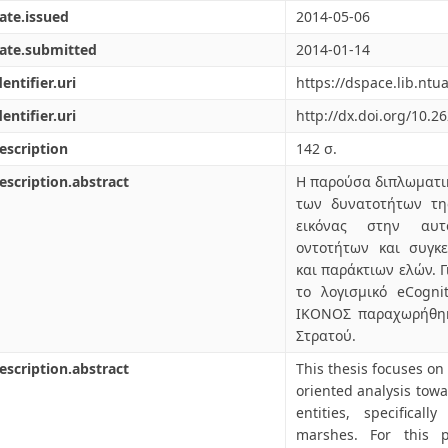
ate.issued
2014-05-06
ate.submitted
2014-01-14
dentifier.uri
https://dspace.lib.nt
dentifier.uri
http://dx.doi.org/10.2
escription
142 σ.
escription.abstract
Η παρούσα διπλωματι
των δυνατοτήτων τη
εικόνας στην αυτ
οντοτήτων και συγκ
και παράκτιων ελών. 
το λογισμικό eCogni
ΙΚΟΝΟΣ παραχωρήθηκ
Στρατού.
escription.abstract
This thesis focuses on 
oriented analysis towa
entities, specifical
marshes. For this 