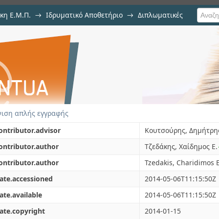
κη Ε.Μ.Π.
→
Ιδρυματικό Αποθετήριο
→
Διπλωματικές
εφαρμογής των μεθόδων μηχαν
ιση απλής εγγραφής
ontributor.advisor
Κουτσούρης, Δημήτρη
ontributor.author
Τζεδάκης, Χαίδημος Ε.
ontributor.author
Tzedakis, Charidimos E
ate.accessioned
2014-05-06T11:15:50Z
ate.available
2014-05-06T11:15:50Z
ate.copyright
2014-01-15