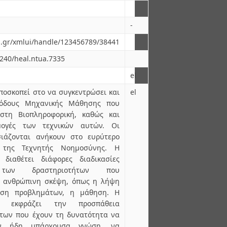
-
ua.gr/xmlui/handle/123456789/38441
6240/heal.ntua.7335
el
ποσκοπεί στο να συγκεντρώσει και
el
θόδους Μηχανικής Μάθησης που
στη Βιοπληροφορική, καθώς και
μογές των τεχνικών αυτών. Οι
σιάζονται ανήκουν στο ευρύτερο
ο της Τεχνητής Νοημοσύνης. Η
διαθέτει διάφορες διαδικασίες
ς των δραστηριοτήτων που
ν ανθρώπινη σκέψη, όπως η λήψη
υση προβλημάτων, η μάθηση. Η
 εκφράζει την προσπάθεια
των που έχουν τη δυνατότητα να
ν ήδη υπάρχουσα γνώση, να