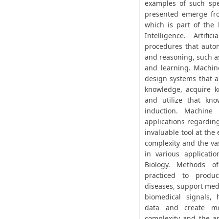
examples of such spec
presented emerge fro
which is part of the br
Intelligence. Artifi
procedures that autom
and reasoning, such a
and learning. Machin
design systems that a
knowledge, acquire 
and utilize that kn
induction. Machine
applications regardin
invaluable tool at the
complexity and the va
in various applicati
Biology. Methods o
practiced to produ
diseases, support med
biomedical signals, 
data and create mo
complexity and the am