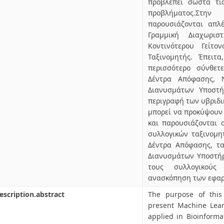
προβλέπει σωστά τι
προβλήματος.Στ
παρουσιάζονται απλ
Γραμμική Διαχωρισ
Κοντινότερου Γείτο
Ταξινομητής. Έπειτ
περισσότερο σύνθετ
Δέντρα Απόφασης, 
Διανυσμάτων Υποστήρ
περιγραφή των υβριδ
μπορεί να προκύψουν
και παρουσιάζονται 
συλλογικών ταξινομη
Δέντρα Απόφασης, τα
Διανυσμάτων Υποστήρ
τους συλλογικούς 
ανασκόπηση των εφαρ
escription.abstract
The purpose of this 
present Machine Lea
applied in Bioinforma