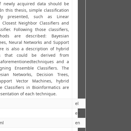
of newly acquired data should be
n this thesis, simple classification
lly presented, such as Linear
, Closest Neighbor Classifiers and
ifier. Following those classifiers,
ods are described: Bayesian
rees, Neural Networks and Support
e is also a description of hybrid
ems that could be derived from
 aforementionedtechniques and a
igning Ensemble Classifiers. The
esian Networks, Decision Trees,
upport Vector Machines, hybrid
Classifiers in Bioinformatics are
esentation of each technique.
el
en
ml
en