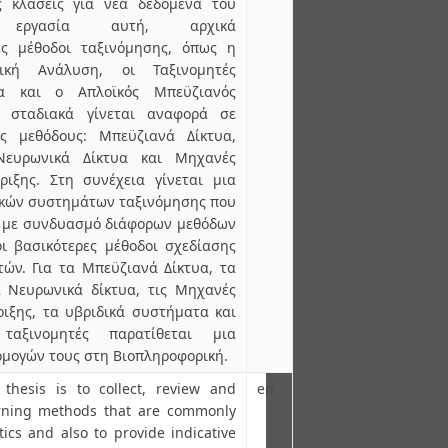
ς κλάσεις για νέα δεδομένα του
ην εργασία αυτή, αρχικά
ές μέθοδοι ταξινόμησης, όπως η
τική Ανάλυση, οι Ταξινομητές
να και ο Απλοϊκός Μπεϋζιανός
α, σταδιακά γίνεται αναφορά σε
ες μεθόδους: Μπεϋζιανά Δίκτυα,
Νευρωνικά Δίκτυα και Μηχανές
ιξης. Στη συνέχεια γίνεται μια
ικών συστημάτων ταξινόμησης που
 με συνδυασμό διάφορων μεθόδων
οι βασικότερες μέθοδοι σχεδίασης
τών. Για τα Μπεϋζιανά Δίκτυα, τα
 Νευρωνικά δίκτυα, τις Μηχανές
ιξης, τα υβριδικά συστήματα και
ταξινομητές παρατίθεται μια
μογών τους στη Βιοπληροφορική.
thesis is to collect, review and
en
rning methods that are commonly
tics and also to provide indicative