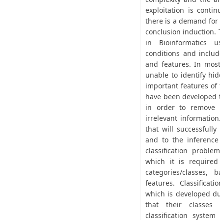
exploitation is conti
there is a demand for 
conclusion induction. 
in Bioinformatics 
conditions and inclu
and features. In mos
unable to identify hi
important features of 
have been developed t
in order to remove 
irrelevant informatio
that will successfull
and to the inference
classification proble
which it is required
categories/classes,
features. Classifica
which is developed du
that their classes
classification system