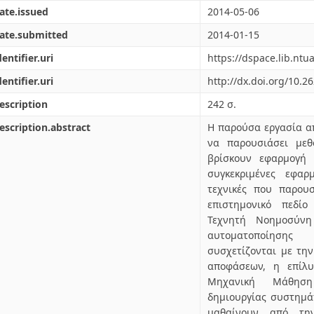
ate.issued
2014-05-06
ate.submitted
2014-01-15
dentifier.uri
https://dspace.lib.nt
dentifier.uri
http://dx.doi.org/10.2
escription
242 σ.
escription.abstract
Η παρούσα εργασία α
να παρουσιάσει με
βρίσκουν εφαρμογή 
συγκεκριμένες εφαρ
τεχνικές που παρου
επιστημονικό πεδί
Τεχνητή Νοημοσύνη 
αυτοματοποίηση
συσχετίζονται με τη
αποφάσεων, η επίλ
Μηχανική Μάθηση
δημιουργίας συστημά
μαθαίνουν από τη