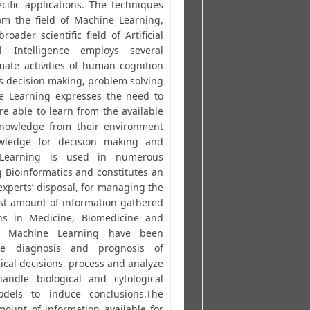
ific applications. The techniques
m the field of Machine Learning,
oader scientific field of Artificial
cial Intelligence employs several
ate activities of human cognition
s decision making, problem solving
e Learning expresses the need to
re able to learn from the available
knowledge from their environment
owledge for decision making and
 Learning is used in numerous
g Bioinformatics and constitutes an
 experts’ disposal, for managing the
st amount of information gathered
ons in Medicine, Biomedicine and
f Machine Learning have been
ce diagnosis and prognosis of
ical decisions, process and analyze
handle biological and cytological
dels to induce conclusions.The
ount of information available for