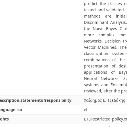
predict the classes 
tested and validated. I
methods are initia
Discriminant Analysis
the Naïve Bayes Class
more complex meth
Networks, Decision T
Vector Machines. Ther
classification syst
combinations of the
presentation of des
applications of Bay
Neural Networks, S
systems and Ensemble 
reviewed, after the pr
escription.statementofresponsibility
Χαίδημος Ε. Τζεδάκης
anguage.iso
el
ights
ETDRestricted-policy.x