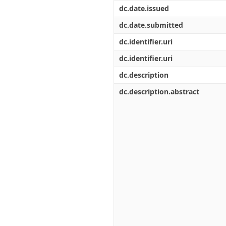
Διπλωματικές Εργασίες
dc.date.issued
Πολιτικές Πρόσβασης
Ανά Ημερομηνία
Έκδοσης
dc.date.submitted
Συγγραφείς
dc.identifier.uri
Τίτλοι
Θέματα
dc.identifier.uri
dc.description
dc.description.abstract