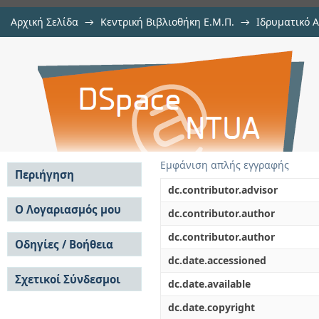
Αρχική Σελίδα
→
Κεντρική Βιβλιοθήκη Ε.Μ.Π.
→
Ιδρυματικό 
Algorithms inspired by the Lovasz
Εργασίες
→
Εμφάνιση Τεκμηρίου
Αποθετήριο DSpace/Manakin
Εμφάνιση απλής εγγραφής
Περιήγηση
dc.contributor.advisor
Σε όλο το DSpace
Ο Λογαριασμός μου
dc.contributor.author
Κοινότητες & Συλλογές
Σύνδεση
dc.contributor.author
Ανά Ημερομηνία
Οδηγίες / Βοήθεια
Εγγραφή
Έκδοσης
dc.date.accessioned
Οδηγίες Υποβολής
Συγγραφείς
Σχετικοί Σύνδεσμοι
Οδηγίες Χρήσης ΙΑ
Τίτλοι
dc.date.available
Συχνές Ερωτήσεις
Θέματα
dc.date.copyright
Οδηγίες Υποβολής -
Αυτή η Συλλογή