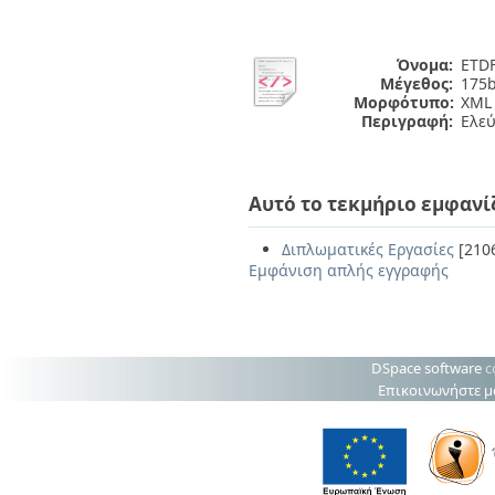
Όνομα:
ETDF
Μέγεθος:
175b
Μορφότυπο:
XML
Περιγραφή:
Ελε
Αυτό το τεκμήριο εμφανί
Διπλωματικές Εργασίες
[210
Εμφάνιση απλής εγγραφής
DSpace software
c
Επικοινωνήστε μ