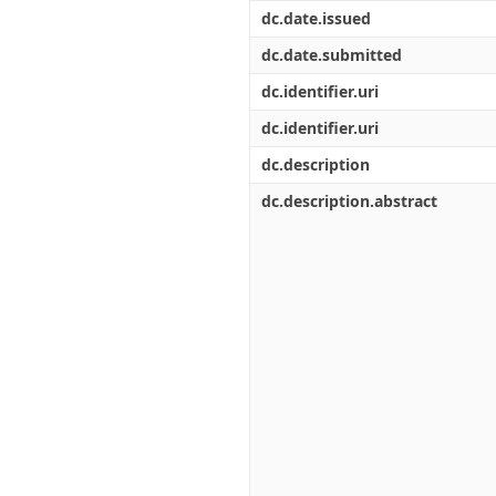
Διπλωματικές Εργασίες
dc.date.issued
Πολιτικές Πρόσβασης
Ανά Ημερομηνία
Έκδοσης
dc.date.submitted
Συγγραφείς
dc.identifier.uri
Τίτλοι
Θέματα
dc.identifier.uri
dc.description
dc.description.abstract