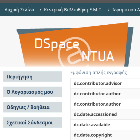
Αρχική Σελίδα
→
Κεντρική Βιβλιοθήκη Ε.Μ.Π.
→
Ιδρυματικό 
Έλεγχος επάρκειας συστημάτ
Εργασίες
→
Εμφάνιση Τεκμηρίου
Αποθετήριο DSpace/Manakin
θρεπτικών μέσω μαθηματικής πρ
Εμφάνιση απλής εγγραφής
Περιήγηση
dc.contributor.advisor
Σε όλο το DSpace
Ο Λογαριασμός μου
dc.contributor.author
Κοινότητες & Συλλογές
Σύνδεση
dc.contributor.author
Ανά Ημερομηνία
Οδηγίες / Βοήθεια
Εγγραφή
Έκδοσης
dc.date.accessioned
Οδηγίες Υποβολής
Συγγραφείς
Σχετικοί Σύνδεσμοι
Οδηγίες Χρήσης ΙΑ
Τίτλοι
dc.date.available
Συχνές Ερωτήσεις
Θέματα
dc.date.copyright
Οδηγίες Υποβολής -
Αυτή η Συλλογή