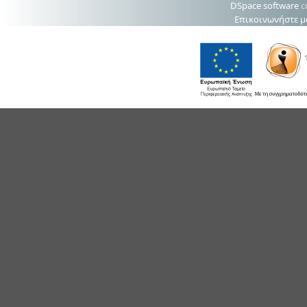
DSpace software
c
Επικοινωνήστε μ