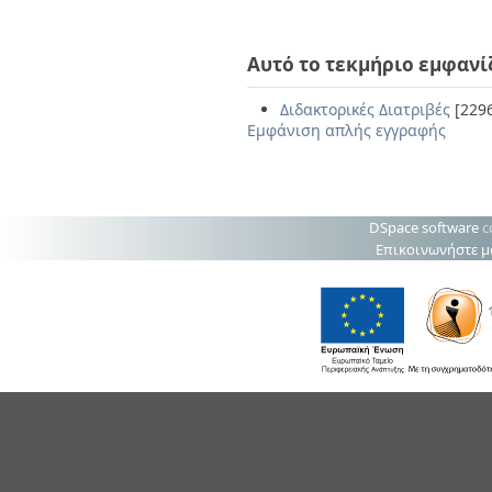
Αυτό το τεκμήριο εμφανί
Διδακτορικές Διατριβές
[229
Εμφάνιση απλής εγγραφής
DSpace software
c
Επικοινωνήστε μ