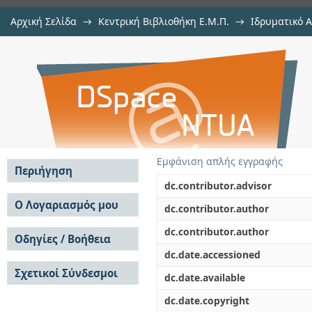
Αρχική Σελίδα
→
Κεντρική Βιβλιοθήκη Ε.Μ.Π.
→
Ιδρυματικό 
Contact edge roughness in euv
Διατριβές
→
Εμφάνιση Τεκμηρίου
Αποθετήριο DSpace/Manakin
evaluation
Εμφάνιση απλής εγγραφής
Περιήγηση
dc.contributor.advisor
Σε όλο το DSpace
Ο Λογαριασμός μου
dc.contributor.author
Κοινότητες & Συλλογές
Σύνδεση
dc.contributor.author
Ανά Ημερομηνία
Οδηγίες / Βοήθεια
Εγγραφή
Έκδοσης
dc.date.accessioned
Οδηγίες Υποβολής
Συγγραφείς
Σχετικοί Σύνδεσμοι
Οδηγίες Χρήσης ΙΑ
Τίτλοι
dc.date.available
Συχνές Ερωτήσεις
Θέματα
dc.date.copyright
Οδηγίες Υποβολής -
Αυτή η Συλλογή