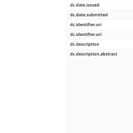
Διπλωματικές Εργασίες
dc.date.issued
Πολιτικές Πρόσβασης
Ανά Ημερομηνία
Έκδοσης
dc.date.submitted
Συγγραφείς
dc.identifier.uri
Τίτλοι
Θέματα
dc.identifier.uri
dc.description
dc.description.abstract