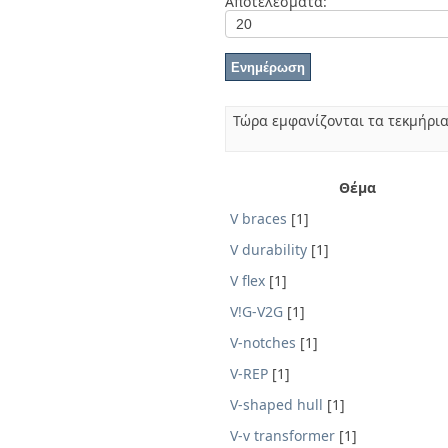
Αποτελέσματα:
Διπλωματικές Εργασίες
Πολιτικές Πρόσβασης
Ανά Ημερομηνία
Έκδοσης
Συγγραφείς
Τίτλοι
Θέματα
Τώρα εμφανίζονται τα τεκμήρια
Θέμα
V braces
[1]
V durability
[1]
V flex
[1]
V!G-V2G
[1]
V-notches
[1]
V-REP
[1]
V-shaped hull
[1]
V-v transformer
[1]