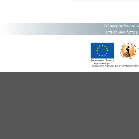
DSpace software
c
Επικοινωνήστε μ