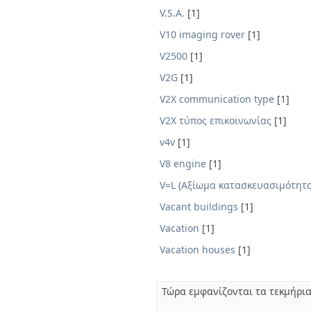
V.S.A.
[1]
V10 imaging rover
[1]
V2500
[1]
V2G
[1]
V2X communication type
[1]
V2X τύπος επικοινωνίας
[1]
v4v
[1]
V8 engine
[1]
V=L (Αξίωμα κατασκευασιμότητα
Vacant buildings
[1]
Vacation
[1]
Vacation houses
[1]
Τώρα εμφανίζονται τα τεκμήρια