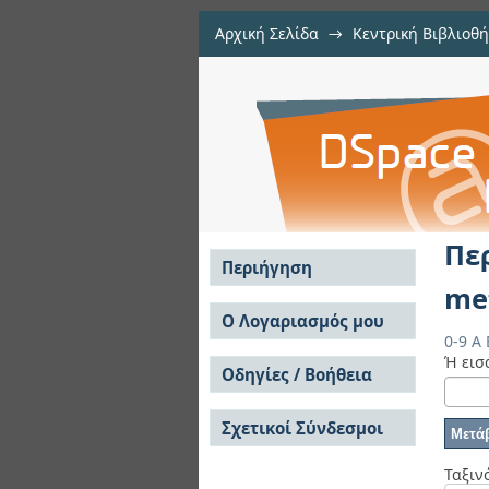
Αρχική Σελίδα
→
Κεντρική Βιβλιοθή
Περιήγηση Διπλωματ
Εργασίες
→
Περιήγηση Διπλωματικέ
Αποθετήριο DSpace/Manakin
Πε
Περιήγηση
me
Σε όλο το DSpace
Ο Λογαριασμός μου
0-9
A
Κοινότητες & Συλλογές
Σύνδεση
Ή εισ
Ανά Ημερομηνία
Οδηγίες / Βοήθεια
Εγγραφή
Έκδοσης
Οδηγίες Υποβολής
Συγγραφείς
Σχετικοί Σύνδεσμοι
Οδηγίες Χρήσης ΙΑ
Τίτλοι
Συχνές Ερωτήσεις
Θέματα
Οδηγίες Υποβολής -
Ταξιν
Αυτή η Συλλογή