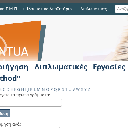
κη Ε.Μ.Π.
→
Ιδρυματικό Αποθετήριο
→
Διπλωματικές
ικές Εργασίες ανά Θέμα "P-feti m
ς Εργασίες ανά Θέμα
ριήγηση Διπλωματικές Εργασίες
thod"
B
C
D
E
F
G
H
I
J
K
L
M
N
O
P
Q
R
S
T
U
V
W
X
Y
Z
άγετε τα πρώτα γράμματα:
όμηση ανά: