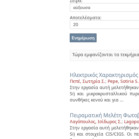
Σειρά:
Διπλωματικές Εργασίες
Πολιτικές Πρόσβασης
Ανά Ημερομηνία
Έκδοσης
Αποτελέσματα:
Συγγραφείς
Τίτλοι
Θέματα
Τώρα εμφανίζονται τα τεκμήρια
Ηλεκτρικός Χαρακτηρισμό
Πεπέ, Σωτηρία Σ.
;
Pepe, Sotiria S.
Στην εργασία αυτή μελετήθηκαν 
Si) και μικροκρυσταλλικού πυρ
συνθήκες κενού και για ...
Πειραματική Μελέτη Φωτοβ
Λαγόπουλος, Ισίδωρος Σ.
;
Lagopou
Στην εργασία αυτή μελετήθηκαν 
Si) και στοιχεία CIS/CIGS. Οι 