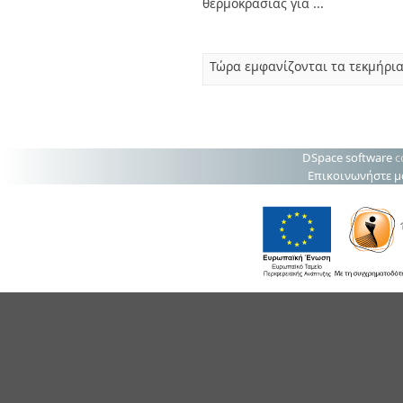
θερμοκρασίας για ...
Τώρα εμφανίζονται τα τεκμήρια
DSpace software
c
Επικοινωνήστε μ