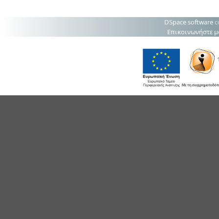
DSpace software
c
Επικοινωνήστε μ