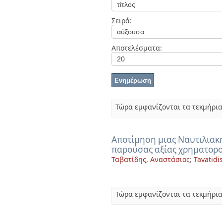
Διπλωματικές Εργασίες
Πολιτικές Πρόσβασης
Ανά Ημερομηνία
Σειρά:
Έκδοσης
Συγγραφείς
Τίτλοι
Αποτελέσματα:
Θέματα
Τώρα εμφανίζονται τα τεκμήρια
Αποτίμηση μιας Ναυτιλιακή
παρούσας αξίας χρηματορ
Ταβατίδης, Αναστάσιος
;
Tavatidi
Τώρα εμφανίζονται τα τεκμήρια